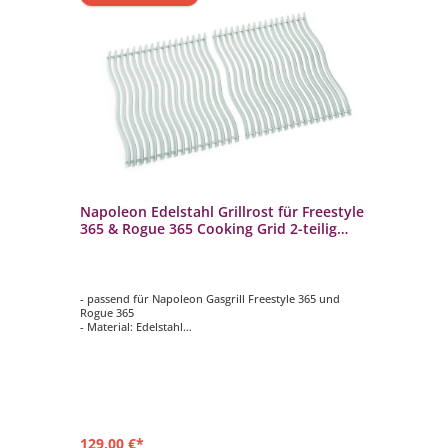
Napoleon Edelstahl Grillrost für Freestyle
Na
365 & Rogue 365 Cooking Grid 2-teilig
We
S83016
un
- passend für Napoleon Gasgrill Freestyle 365 und
- p
Rogue 365
36
- Material: Edelstahl
- p
- 2-teilig
- m
- Grillfläche: ca. 51 x 45 cm
Pro
- mit Napoleon-typischen Wave Muster
- z
- c
129,00 €*
52