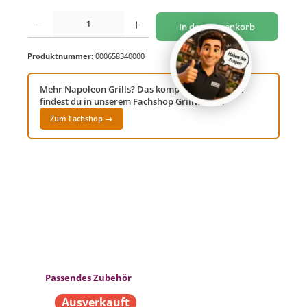
Produkt Anzahl: Gib den gewünschten Wert ein oder benutze die Schaltflächen um di
In den Warenkorb
Produktnummer:
000658340000
Mehr Napoleon Grills? Das komplette Sortiment
findest du in unserem Fachshop Grillwelt24!
Zum Fachshop →
Produktgalerie überspringen
Passendes Zubehör
Ausverkauft