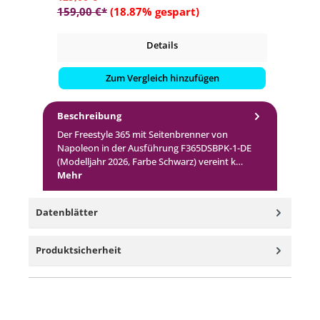
159,00 €*
(18.87% gespart)
59
Details
Zum Vergleich hinzufügen
Beschreibung
Der Freestyle 365 mit Seitenbrenner von
Napoleon in der Ausführung F365DSBPK-1-DE
(Modelljahr 2026, Farbe Schwarz) vereint k…
Mehr
Datenblätter
Produktsicherheit