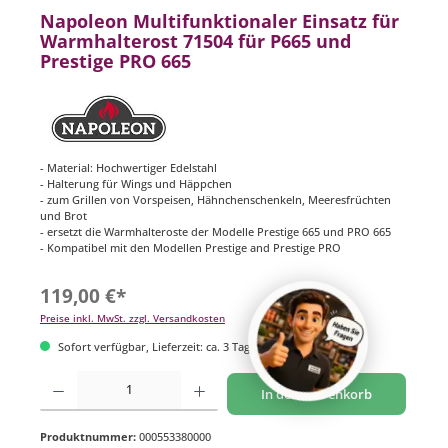
Napoleon Multifunktionaler Einsatz für
Warmhalterost 71504 für P665 und
Prestige PRO 665
- Material: Hochwertiger Edelstahl
- Halterung für Wings und Häppchen
- zum Grillen von Vorspeisen, Hähnchenschenkeln, Meeresfrüchten
und Brot
- ersetzt die Warmhalteroste der Modelle Prestige 665 und PRO 665
- Kompatibel mit den Modellen Prestige and Prestige PRO
119,00 €*
Preise inkl. MwSt. zzgl. Versandkosten
Sofort verfügbar, Lieferzeit: ca. 3 Tage
Produkt Anzahl: Gib den gewünschten Wert ein oder benutze die Schaltflächen um di
In den Warenkorb
Produktnummer:
000553380000