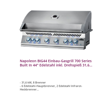
Napoleon BIG44 Einbau-Gasgrill 700 Series
Built In 44" Edelstahl inkl. Drehspieß 31,6
kW 8 Brenner
- 31,6 kW, 8 Brenner
- 6 Edelstahl-Hauptbrenner, 2 Edelstahl Infrarot-
Heckbrenner
- 9,5 mm WAVE Grillroste aus Edelstahl
- Hauptgrillfläche: ca. 105,1 x 45,4 cm
- Inklusive Drehspieß-Set Rotisserie mit Motor und
Innenbeleuchtung