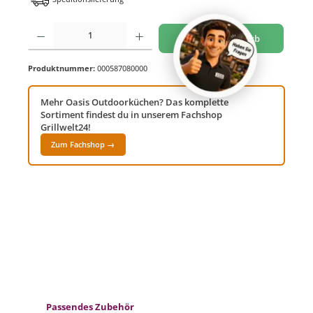
Produkt Anzahl: Gib den gewünschten Wert ein oder benutze die Schaltflächen um di
In den Warenkorb
Produktnummer:
000587080000
Mehr Oasis Outdoorküchen? Das komplette
Sortiment findest du in unserem Fachshop
Grillwelt24!
Zum Fachshop →
Produktgalerie überspringen
Passendes Zubehör