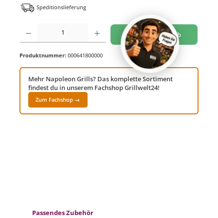
Speditionslieferung
Produkt Anzahl: Gib den gewünschten Wert ein oder benutze die Schaltflächen um di
In den Warenkorb
Produktnummer:
000641800000
Mehr Napoleon Grills? Das komplette Sortiment
findest du in unserem Fachshop Grillwelt24!
Zum Fachshop →
Produktgalerie überspringen
Passendes Zubehör