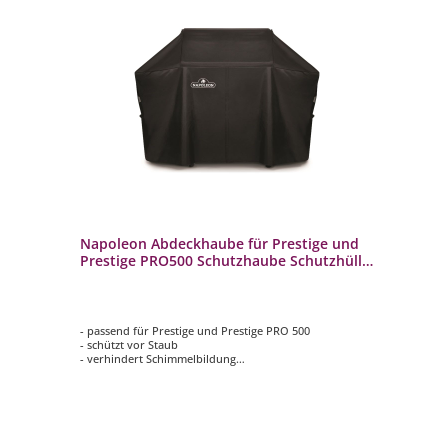
Napoleon Abdeckhaube für Prestige und
Na
Prestige PRO500 Schutzhaube Schutzhülle
Co
Cover 61500
BI
k
- passend für Prestige und Prestige PRO 500
- 
- schützt vor Staub
- s
- verhindert Schimmelbildung
- 
- wasserabweisend
- k
- Verstellbare Riemen mit Schnalle an den Seiten für
eine genaue Passform