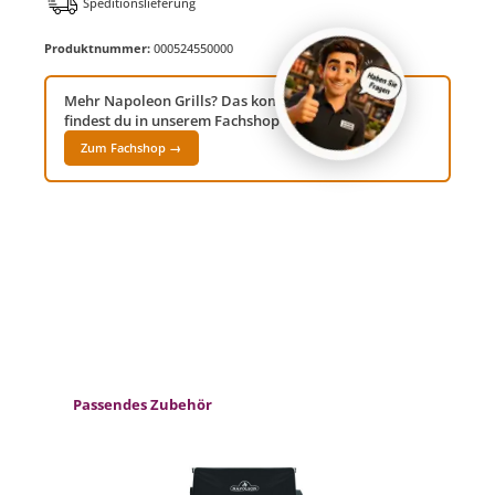
Speditionslieferung
Produktnummer:
000524550000
Mehr Napoleon Grills? Das komplette Sortiment
findest du in unserem Fachshop Grillwelt24!
Zum Fachshop →
Produktgalerie überspringen
Passendes Zubehör