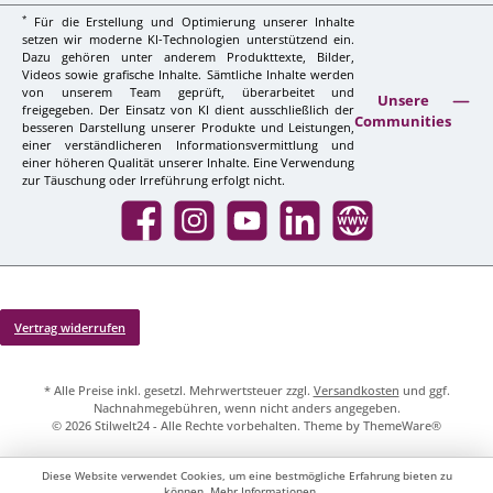
*
Für die Erstellung und Optimierung unserer Inhalte
setzen wir moderne KI-Technologien unterstützend ein.
Dazu gehören unter anderem Produkttexte, Bilder,
Videos sowie grafische Inhalte. Sämtliche Inhalte werden
von unserem Team geprüft, überarbeitet und
Unsere
freigegeben. Der Einsatz von KI dient ausschließlich der
Communities
besseren Darstellung unserer Produkte und Leistungen,
einer verständlicheren Informationsvermittlung und
einer höheren Qualität unserer Inhalte. Eine Verwendung
zur Täuschung oder Irreführung erfolgt nicht.
Facebook
Instagram
YouTube
LinkedIn
Website
Vertrag widerrufen
* Alle Preise inkl. gesetzl. Mehrwertsteuer zzgl.
Versandkosten
und ggf.
Nachnahmegebühren, wenn nicht anders angegeben.
© 2026 Stilwelt24 - Alle Rechte vorbehalten. Theme by
ThemeWare®
Diese Website verwendet Cookies, um eine bestmögliche Erfahrung bieten zu
können.
Mehr Informationen ...