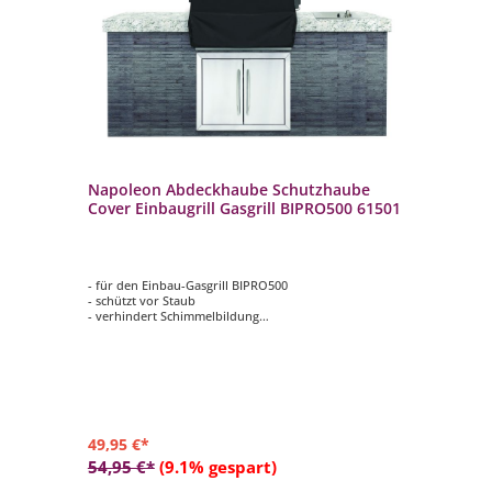
Napoleon Abdeckhaube Schutzhaube
Na
Cover Einbaugrill Gasgrill BIPRO500 61501
Ga
- für den Einbau-Gasgrill BIPRO500
- p
- schützt vor Staub
- 
n
- verhindert Schimmelbildung
- f
- wasserabweisend
- p
-
- Verstellbare Riemen mit Schnalle an den Seiten für
- M
eine genaue Passform
49,95 €*
20
54,95 €*
(9.1% gespart)