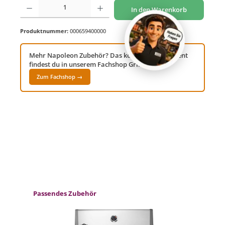
Produkt Anzahl: Gib den gewünschten Wert ein oder benutze die Schaltflächen um di
In den Warenkorb
Produktnummer:
000659400000
Mehr Napoleon Zubehör? Das komplette Sortiment
findest du in unserem Fachshop Grillwelt24!
Zum Fachshop →
Produktgalerie überspringen
Passendes Zubehör