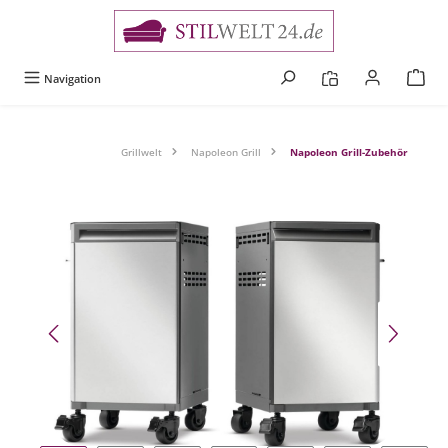
alt springen
Navigation
Grillwelt
Napoleon Grill
Napoleon Grill-Zubehör
Bildergalerie überspringen