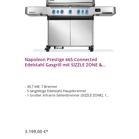
Napoleon Prestige 665 Connected
Na
Edelstahl Gasgrill mit SIZZLE ZONE &
mi
Heckbrenner P665VXRSIBPSS-DE
P5
- 30,7 kW, 7 Brenner
- 2
- 5 langlebige Edelstahl-Hauptbrenner
- 4
- 1 Großer Infrarot-Seitenbrenner (SIZZLE ZONE), 1
- 1
Edelstahl Heckbrenner
Ed
- Hauptgrillfläche ca. 94 cm x 46 cm
- H
- ACCU-PROBE Grill-Assistent zur
- M
Temperaturüberwachung für bis zu 3
he
Kerntemperaturfühler
3.199,00 €*
1.