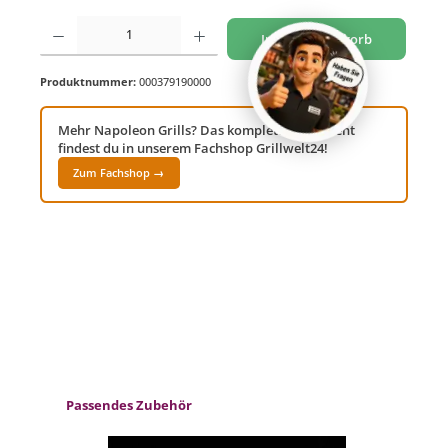
Produkt Anzahl: Gib den gewünschten Wert ein oder benutze die Schaltflächen um di
In den Warenkorb
Produktnummer:
000379190000
Mehr Napoleon Grills? Das komplette Sortiment
findest du in unserem Fachshop Grillwelt24!
Zum Fachshop →
Produktgalerie überspringen
Passendes Zubehör