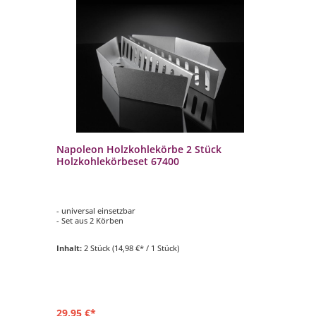
le
Napoleon Holzkohlekörbe 2 Stück
Na
Holzkohlekörbeset 67400
Sc
PR
hern
- universal einsetzbar
- p
- Set aus 2 Körben
- s
- 
- 
Inhalt:
2 Stück
(14,98 €* / 1 Stück)
- V
ei
29,95 €*
69