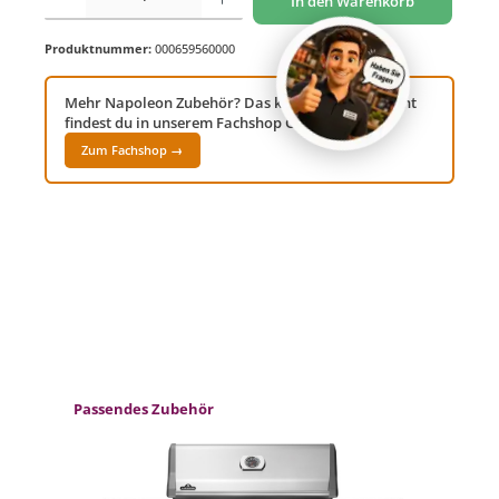
In den Warenkorb
Produktnummer:
000659560000
Mehr Napoleon Zubehör? Das komplette Sortiment
findest du in unserem Fachshop Grillwelt24!
Zum Fachshop →
Produktgalerie überspringen
Passendes Zubehör