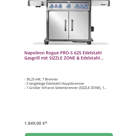
ill
Napoleon Rogue PRO-S 625 Edelstahl
Na
Gasgrill mit SIZZLE ZONE & Edelstahl
Ga
Rosten RPS625RSIBPSS-2-DE
Ro
- 30,25 kW, 7 Brenner
- 2
- 5 langlebige Edelstahl-Hauptbrenner
- 4
- 1 Großer Infrarot-Seitenbrenner (SIZZLE ZONE), 1
- 1
Infrarot Heckbrenner
In
- Hauptgrillfläche ca. 90 cm x 45 cm
- H
- 3-teilige WAVE Grillroste aus Edelstahl
- 3
1.849,00 €*
1.