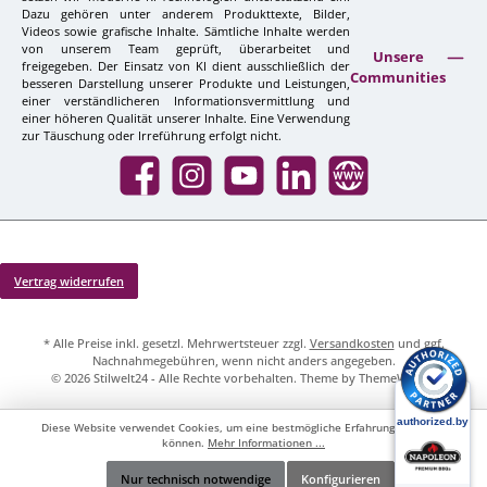
Dazu gehören unter anderem Produkttexte, Bilder,
Videos sowie grafische Inhalte. Sämtliche Inhalte werden
von unserem Team geprüft, überarbeitet und
Unsere
freigegeben. Der Einsatz von KI dient ausschließlich der
Communities
besseren Darstellung unserer Produkte und Leistungen,
einer verständlicheren Informationsvermittlung und
einer höheren Qualität unserer Inhalte. Eine Verwendung
zur Täuschung oder Irreführung erfolgt nicht.
Facebook
Instagram
YouTube
LinkedIn
Website
Vertrag widerrufen
* Alle Preise inkl. gesetzl. Mehrwertsteuer zzgl.
Versandkosten
und ggf.
Nachnahmegebühren, wenn nicht anders angegeben.
© 2026 Stilwelt24 - Alle Rechte vorbehalten. Theme by
ThemeWare®
Diese Website verwendet Cookies, um eine bestmögliche Erfahrung bieten zu
können.
Mehr Informationen ...
Nur technisch notwendige
Konfigurieren