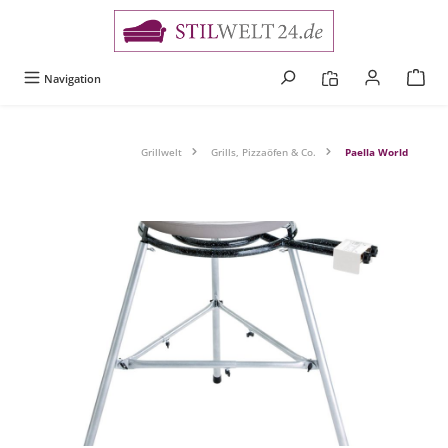
alt springen
Navigation
Grillwelt
Grills, Pizzaöfen & Co.
Paella World
Bildergalerie überspringen