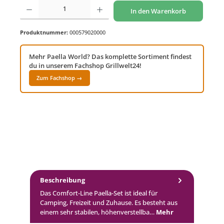
Produkt Anzahl: Gib den gewünschten Wert ein oder benutze die Schaltflächen um di
In den Warenkorb
Produktnummer:
000579020000
Mehr Paella World? Das komplette Sortiment findest
du in unserem Fachshop Grillwelt24!
Zum Fachshop →
Beschreibung
Das Comfort-Line Paella-Set ist ideal für
Camping, Freizeit und Zuhause. Es besteht aus
einem sehr stabilen, höhenverstellba…
Mehr