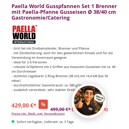
Paella World Gusspfannen Set 1 Brenner
mit Paella-Pfanne Gusseisen Ø 38/40 cm
Gastronomie/Catering
- Grill-Set mit Dreibeinständer, Brenner und Pfanne
- mit Zündsicherung: auch für den gewerblichen Einsatz und für die
Verwendung im Innenraum geeignet
- ideal für 2-6 Personen
- robuste Grillpfanne mit 2 Griffen aus massivem Gusseisen mit ca. 40
cm Durchmesser
- stufenlos regelbarer 2-Ring-Brenner (38 cm) mit 14,4 kW (bei 50
mbar)
- durchschnittlicher Gasverbrauch: ca. 580 g/Stunde
- zusätzlich verstrebter, sehr stabiler Dreibeinständer
%
429,00 €*
499,00 €*
(14.03% gespart)
Preise inkl. MwSt. zzgl. Versandkosten
Sofort verfügbar, Lieferzeit: ca. 3 Tage