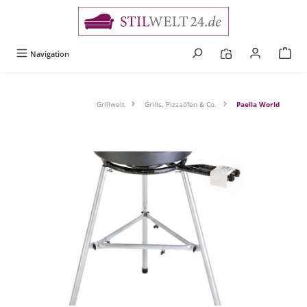
alt springen
Navigation
Grillwelt
Grills, Pizzaöfen & Co.
Paella World
Bildergalerie überspringen