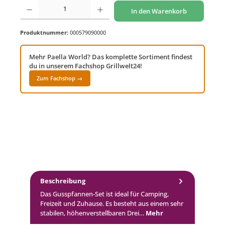
Produkt Anzahl: Gib den gewünschten Wert ein oder benutze die Schaltflächen um di
In den Warenkorb
Produktnummer:
000579090000
Mehr Paella World? Das komplette Sortiment findest
du in unserem Fachshop Grillwelt24!
Zum Fachshop →
Beschreibung
Das Gusspfannen-Set ist ideal für Camping,
Freizeit und Zuhause. Es besteht aus einem sehr
stabilen, höhenverstellbaren Drei…
Mehr