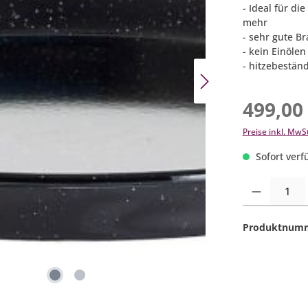
- Ideal für di
mehr
- sehr gute B
- kein Einöle
- hitzebestän
499,00
Preise inkl. MwS
Sofort verfü
Produkt Anzahl:
Produktnum