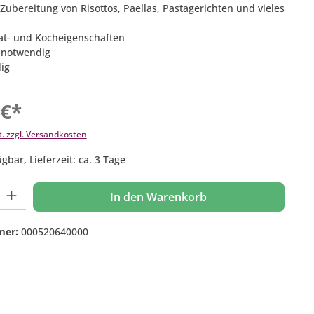
e Zubereitung von Risottos, Paellas, Pastagerichten und vieles
rat- und Kocheigenschaften
n notwendig
dig
 €*
t. zzgl. Versandkosten
gbar, Lieferzeit: ca. 3 Tage
 Gib den gewünschten Wert ein oder benutze die Schaltflächen um die Anzahl
In den Warenkorb
mer:
000520640000