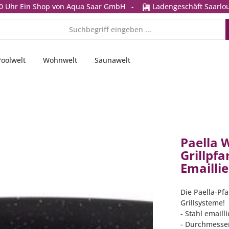
0 Uhr
Ein Shop von Aqua Saar GmbH
-
Ladengeschäft Saarlou
Poolwelt
Wohnwelt
Saunawelt
Paella 
Grillpf
Emaillie
Die Paella-Pfa
Grillsysteme!
- Stahl emaill
- Durchmesser