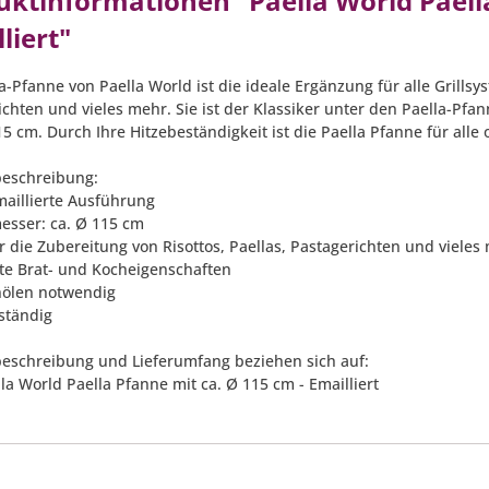
uktinformationen "Paella World Paella
liert"
a-Pfanne von Paella World ist die ideale Ergänzung für alle Grillsys
ichten und vieles mehr. Sie ist der Klassiker unter den Paella-Pfa
15 cm. Durch Ihre Hitzebeständigkeit ist die Paella Pfanne für all
eschreibung:
maillierte Ausführung
esser: ca. Ø 115 cm
ür die Zubereitung von Risottos, Paellas, Pastagerichten und vieles
ute Brat- und Kocheigenschaften
inölen notwendig
eständig
eschreibung und Lieferumfang beziehen sich auf:
lla World Paella Pfanne mit ca. Ø 115 cm - Emailliert