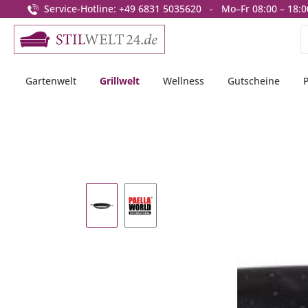
Service-Hotline: +49 6831 5035620 - Mo–Fr 08:00 – 18:0
springen
Zur Hauptnavigation springen
Gartenwelt
Grillwelt
Wellness
Gutscheine
Bildergalerie überspringen