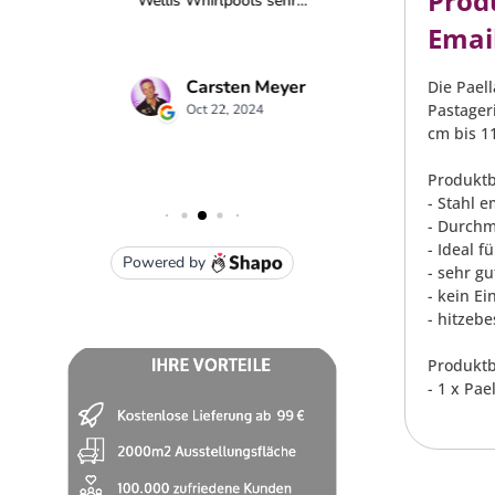
Prod
Email
Die Paell
Pastager
cm bis 1
Produktb
- Stahl e
- Durchm
- Ideal f
- sehr g
- kein E
- hitzeb
Produktb
- 1 x Pae