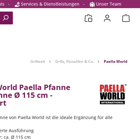
is
-
Services & Dienstleistungen
-
Unser Team
Grillwelt
Grills, Pizzaöfen & Co.
Paella World
World Paella Pfanne
anne Ø 115 cm -
rt
nne von Paella World ist die ideale Ergänzung für alle
ierte Ausführung
: ca. Ø 115 cm