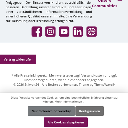
Unsere
freigegeben. Der Einsatz von KI dient ausschließlich der
Communities
besseren Darstellung unserer Produkte und Leistungen,
einer verständlicheren Informationsvermittlung und
einer höheren Qualität unserer Inhalte. Eine Verwendung
zur Täuschung oder Irreführung erfolgt nicht.
Facebook
Instagram
YouTube
LinkedIn
Website
Vertrag widerrufen
* Alle Preise inkl. gesetzl. Mehrwertsteuer zzgl.
Versandkosten
und ggf.
Nachnahmegebühren, wenn nicht anders angegeben.
© 2026 Stilwelt24 - Alle Rechte vorbehalten. Theme by
ThemeWare®
Diese Website verwendet Cookies, um eine bestmögliche Erfahrung bieten zu
können.
Mehr Informationen ...
Nur technisch notwendige
Konfigurieren
Werkzeugleiste anzeigen
Alle Cookies akzeptieren