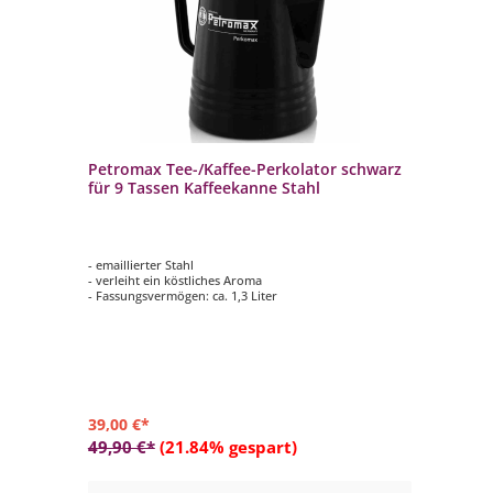
Petromax Tee-/Kaffee-Perkolator schwarz
Pe
für 9 Tassen Kaffeekanne Stahl
Gu
 2
- emaillierter Stahl
- G
- verleiht ein köstliches Aroma
- 
ens
- Fassungsvermögen: ca. 1,3 Liter
- 
- M
- 
Ge
39,00 €*
69
49,90 €*
(21.84% gespart)
89