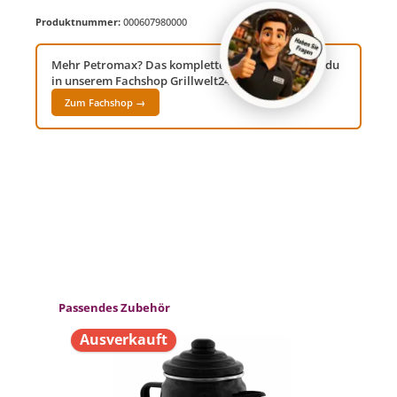
Produktnummer:
000607980000
Mehr Petromax? Das komplette Sortiment findest du
in unserem Fachshop Grillwelt24!
Zum Fachshop →
Produktgalerie überspringen
Passendes Zubehör
Ausverkauft