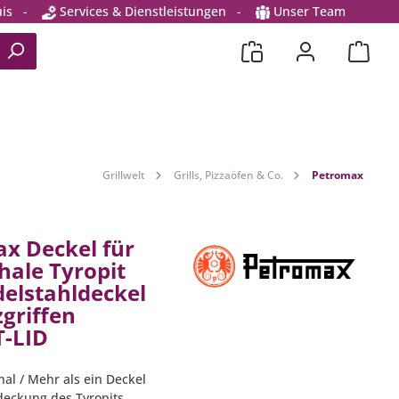
is
-
Services & Dienstleistungen
-
Unser Team
Grillwelt
Grills, Pizzaöfen & Co.
Petromax
x Deckel für
hale Tyropit
delstahldeckel
zgriffen
-LID
nal / Mehr als ein Deckel
bdeckung des Tyropits