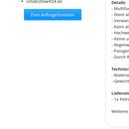
info@stilwelt24.de
Details:
- Multifu
Zum Anfrageformular
- Dient 
- Verwan
- Kann a
- Hochwe
- Keine 
- Regenw
- Passge
- Durch R
Technisc
- Materi
- Gewicht
Lieferum
- 1x Pet
Weiteres