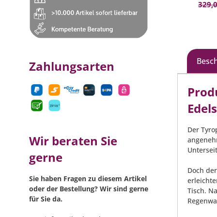
versc
329,0
- Maße
62,3 
Besc
Zahlungsarten
Prod
Edel
Der Tyro
Wir beraten Sie
angenehm
Unterseit
gerne
Doch der
Sie haben Fragen zu diesem Artikel
erleicht
oder der Bestellung? Wir sind gerne
Tisch. N
für Sie da.
Regenwas