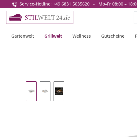
Service-Hotline: +49 6831 5035620 - Mo–Fr 08:00 – 18:0
springen
Zur Hauptnavigation springen
Gartenwelt
Grillwelt
Wellness
Gutscheine
Bildergalerie überspringen