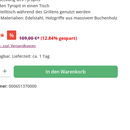
en Tyropit in einen Tisch
stelltisch während des Grillens genutzt werden
 Materialien: Edelstahl, Holzgriffe aus massivem Buchenholz
€*
%
109,00 €*
(12.84% gespart)
t. zzgl. Versandkosten
gbar, Lieferzeit: ca. 1 Tag
 Gib den gewünschten Wert ein oder benutze die Schaltflächen um die Anzahl
In den Warenkorb
mer:
000651370000