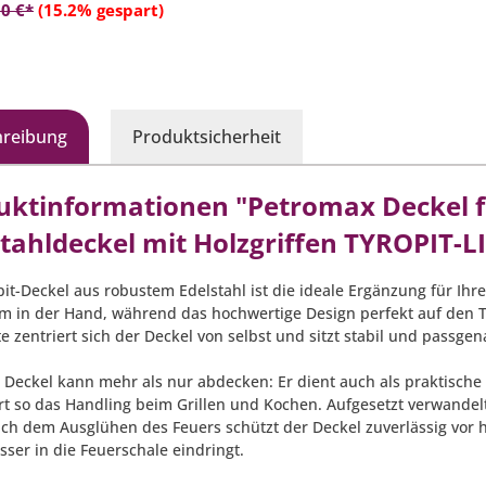
In den Warenkorb
hiedenen Untergründen
0 €*
(15.2% gespart)
 (H x B x T): ca. 35,5 x 62,3 x
cm
hreibung
Produktsicherheit
uktinformationen "Petromax Deckel fü
stahldeckel mit Holzgriffen TYROPIT-L
pit-Deckel aus robustem Edelstahl ist die ideale Ergänzung für Ihr
 in der Hand, während das hochwertige Design perfekt auf den Tyr
e zentriert sich der Deckel von selbst und sitzt stabil und passgen
 Deckel kann mehr als nur abdecken: Er dient auch als praktische 
ert so das Handling beim Grillen und Kochen. Aufgesetzt verwandel
ach dem Ausglühen des Feuers schützt der Deckel zuverlässig vor 
ser in die Feuerschale eindringt.