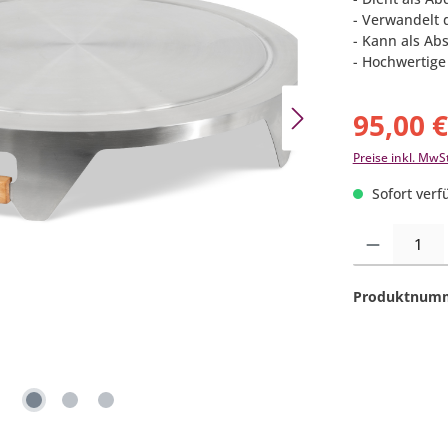
- Verwandelt d
- Kann als Ab
- Hochwertige
95,00 
Preise inkl. MwS
Sofort verfü
Produkt Anzahl:
Produktnum