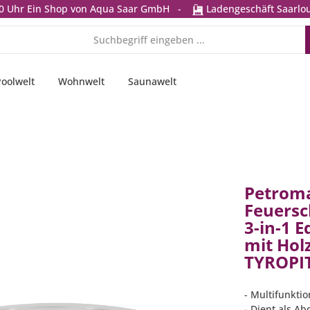
0 Uhr
Ein Shop von Aqua Saar GmbH
-
Ladengeschäft Saarlou
Poolwelt
Wohnwelt
Saunawelt
Petroma
Feuersc
3-in-1 E
mit Hol
TYROPIT
- Multifunktio
- Dient als A