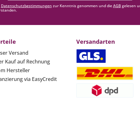
Adresse*
e
Datenschutzbestimmungen
zur Kenntnis genommen und die
AGB
gelesen u
rstanden.
rteile
Versandarten
ser Versand
r Kauf auf Rechnung
om Hersteller
anzierung via EasyCredit