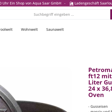
0 Uhr
Ein Shop von Aqua Saar GmbH
-
Ladengeschäft Saarlou
Poolwelt
Wohnwelt
Saunawelt
Petroma
ft12 mi
Liter Gu
24 x 36
Oven
- Gusseisen
- massiv und 