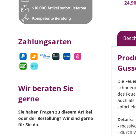
In den Warenkorb
44,90 €*
(15.59% gespart)
24,90
Besc
Zahlungsarten
Prod
Guss
Die Feue
Wir beraten Sie
schonend
des Feue
gerne
auch als
sofort ei
Sie haben Fragen zu diesem Artikel
oder der Bestellung? Wir sind gerne
Details:
für Sie da.
- massiv
- durch 