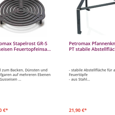
omax Stapelrost GR-S
Petromax Pfannenkn
eisen Feuertopfeinsatz
PT stabile Abstellflä
ft9 ft12 Dutch Oven
alle Feuertöpfe
al zum Backen, Dünsten und
- stabile Abstellfläche für a
fgaren auf mehreren Ebenen
Feuertöpfe
 Gusseisen
- aus Stahl
3 cm
- Höhe (ausgeklappt): 18 
send für Feuertopf ft6, ft9 und
- Gewicht 1,1 kg
- kann mit Zeltheringen si
Boden befestigt werden
0 €*
21,90 €*