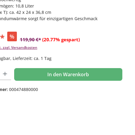
mögen: 10,8 Liter
x T): ca. 42 x 24 x 36,8 cm
Rundumwärme sorgt für einzigartigen Geschmack
€*
%
119,90 €*
(20.77% gespart)
t. zzgl. Versandkosten
gbar, Lieferzeit: ca. 1 Tag
 Gib den gewünschten Wert ein oder benutze die Schaltflächen um die Anzahl
In den Warenkorb
mer:
000474880000