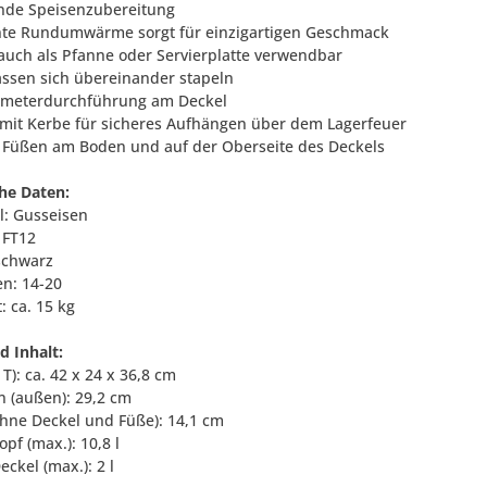
nde Speisenzubereitung
nte Rundumwärme sorgt für einzigartigen Geschmack
 auch als Pfanne oder Servierplatte verwendbar
lassen sich übereinander stapeln
ometerdurchführung am Deckel
 mit Kerbe für sicheres Aufhängen über dem Lagerfeuer
 3 Füßen am Boden und auf der Oberseite des Deckels
he Daten:
l: Gusseisen
 FT12
 schwarz
en: 14-20
: ca. 15 kg
 Inhalt:
x T): ca. 42 x 24 x 36,8 cm
n (außen): 29,2 cm
ohne Deckel und Füße): 14,1 cm
Topf (max.): 10,8 l
Deckel (max.): 2 l