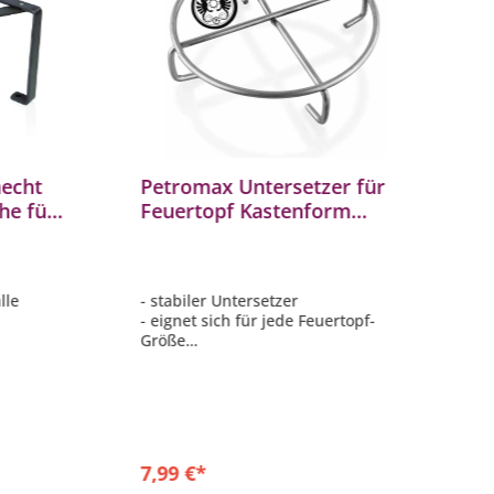
echt
Petromax Untersetzer für
P
che für
Feuertopf Kastenform
f
Dutch Oven heiße Töpfe aus
H
Stahl
lle
- stabiler Untersetzer
-
- eignet sich für jede Feuertopf-
D
Größe
-
cm
- ausreichend Abstand zur
- 
Arbeitsfläche
cher im
7,99 €*
1