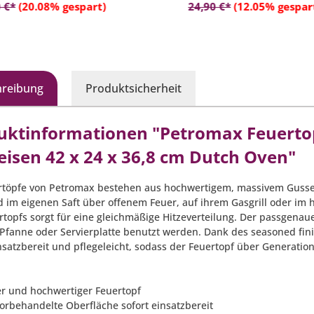
In den Warenkorb
In den Warenko
 €*
(20.08% gespart)
24,90 €*
(12.05% gespar
hreibung
Produktsicherheit
uktinformationen "Petromax Feuertopf
eisen 42 x 24 x 36,8 cm Dutch Oven"
rtöpfe von Petromax bestehen aus hochwertigem, massivem Gusseis
 im eigenen Saft über offenem Feuer, auf ihrem Gasgrill oder im 
rtopfs sorgt für eine gleichmäßige Hitzeverteilung. Der passgenau
 Pfanne oder Servierplatte benutzt werden. Dank des seasoned fini
nsatzbereit und pflegeleicht, sodass der Feuertopf über Generation
er und hochwertiger Feuertopf
vorbehandelte Oberfläche sofort einsatzbereit