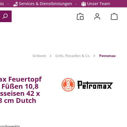
is
-
Services & Dienstleistungen
-
Unser Team
Grillwelt
Grills, Pizzaöfen & Co.
Petromax
x Feuertopf
t Füßen 10,8
sseisen 42 x
,8 cm Dutch
hochwertig