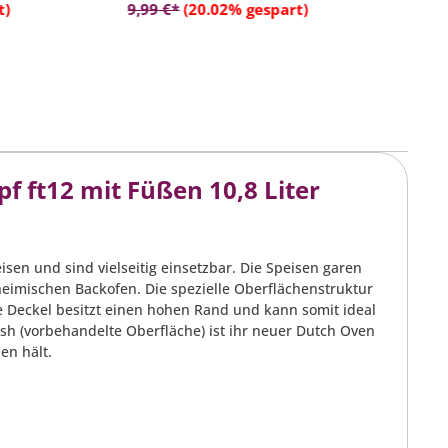
rb
In den Warenkorb
t)
9,99 €*
(20.02% gespart)
2
 ft12 mit Füßen 10,8 Liter
en und sind vielseitig einsetzbar. Die Speisen garen
heimischen Backofen. Die spezielle Oberflächenstruktur
e Deckel besitzt einen hohen Rand und kann somit ideal
sh (vorbehandelte Oberfläche) ist ihr neuer Dutch Oven
en hält.