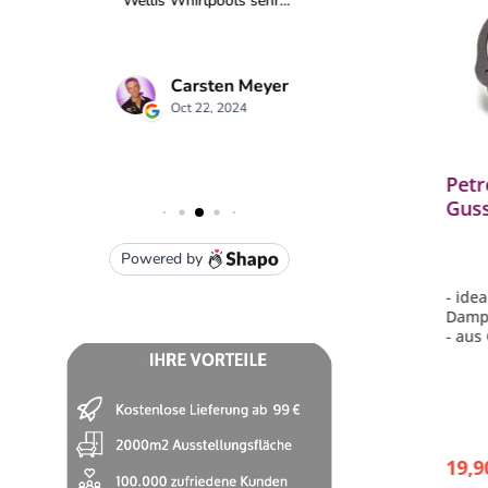
eber
Petromax Feuertopf Tasche
Petr
Dutch Oven ft12 ft18 Atago
Guss
Nylon schwarz 45x24x45 cm
ft6 
en
- sichere Lagermöglichkeit
- ide
- für Feuertöpfe f12 und f18 und
Damp
den Atago (separat erhältlich)
- aus
- optimaler Tragekomfort
- ø 2
- herausnehmbarer Einsatz
- pas
- Aufbewahrungsmöglichkeiten für
ft12
Zubehör
37,90 €*
19,9