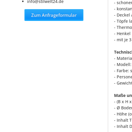
info@stilwelt24.de
- schone
- konsta
Zum Anfrageformular
- Deckel
- Töpfe 
- Therm
- Henkel
- mit je
Technisc
- Materia
- Modell:
- Farbe:
- Person
- Gewicht
Maße und
- (B x H 
- Ø Bode
- Höhe (
- Inhalt 
- Inhalt 