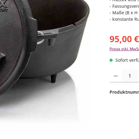
- Fassungsver
- Maße (B x H 
- konstante 
95,00 
Preise inkl. MwS
Sofort verfü
Produkt Anzahl:
Produktnum