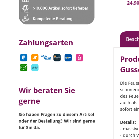
In den Warenkorb
44,90 €*
(15.59% gespart)
24,90
Besc
Zahlungsarten
Prod
Gusse
Die Feue
Wir beraten Sie
schonend
des Feue
gerne
auch als
sofort ei
Sie haben Fragen zu diesem Artikel
oder der Bestellung? Wir sind gerne
Details:
für Sie da.
- massiv
- durch 