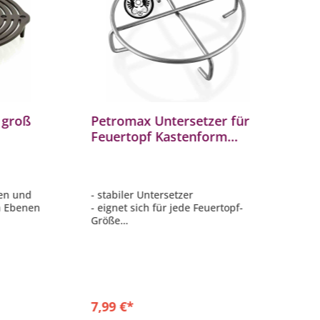
 groß
Petromax Untersetzer für
P
Feuertopf Kastenform
f
2 ft18
Dutch Oven heiße Töpfe aus
H
Stahl
ten und
- stabiler Untersetzer
-
n Ebenen
- eignet sich für jede Feuertopf-
D
Größe
-
- ausreichend Abstand zur
- 
Arbeitsfläche
7,99 €*
1