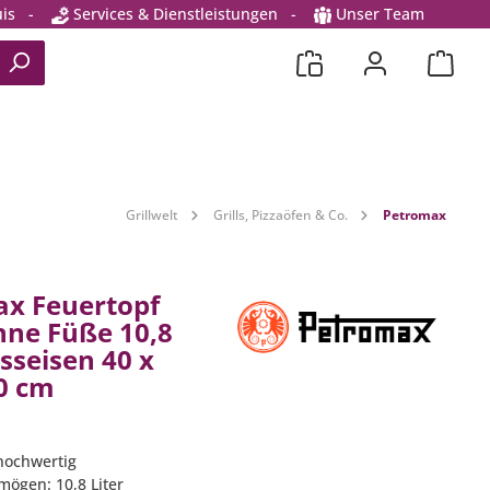
is
-
Services & Dienstleistungen
-
Unser Team
Grillwelt
Grills, Pizzaöfen & Co.
Petromax
x Feuertopf
ohne Füße 10,8
sseisen 40 x
40 cm
hochwertig
mögen: 10,8 Liter