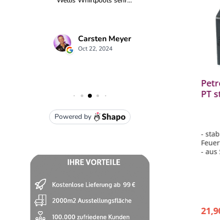
eber
Petromax Feuertopf Tasche
Pet
Dutch Oven ft12 ft18 Atago
PT s
Nylon schwarz 45x24x45 cm
alle
en
- sichere Lagermöglichkeit
- stab
- für Feuertöpfe f12 und f18 und
Feuer
den Atago (separat erhältlich)
- aus 
- optimaler Tragekomfort
- Höh
- herausnehmbarer Einsatz
- Gew
- Aufbewahrungsmöglichkeiten für
- kan
Zubehör
Boden
37,90 €*
21,9