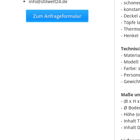
info@stilwelt24.de
- schone
- konsta
Zum Anfrageformular
- Deckel
- Töpfe 
- Therm
- Henkel
Technisc
- Materia
- Modell:
- Farbe:
- Person
- Gewicht
Maße und
- (B x H 
- Ø Bode
- Höhe (
- Inhalt 
- Inhalt 