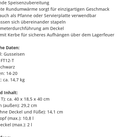
nde Speisenzubereitung
nte Rundumwärme sorgt für einzigartigen Geschmack
 auch als Pfanne oder Servierplatte verwendbar
lassen sich übereinander stapeln
ometerdurchführung am Deckel
 mit Kerbe für sicheres Aufhängen über dem Lagerfeuer
he Daten:
l: Gusseisen
 FT12-T
 schwarz
en: 14-20
: ca. 14,7 kg
 Inhalt:
x T): ca. 40 x 18,5 x 40 cm
n (außen): 29,2 cm
ohne Deckel und Füße): 14,1 cm
Topf (max.): 10,8 l
Deckel (max.): 2 l