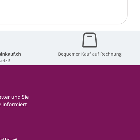
inkauf.ch
Bequemer Kauf auf Rechnung
etzt!
tter und Sie
 informiert
nd bin mit