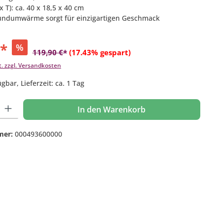
x T): ca. 40 x 18,5 x 40 cm
Rundumwärme sorgt für einzigartigen Geschmack
€*
%
119,90 €*
(17.43% gespart)
t. zzgl. Versandkosten
gbar, Lieferzeit: ca. 1 Tag
 Gib den gewünschten Wert ein oder benutze die Schaltflächen um die Anzahl
In den Warenkorb
mer:
000493600000