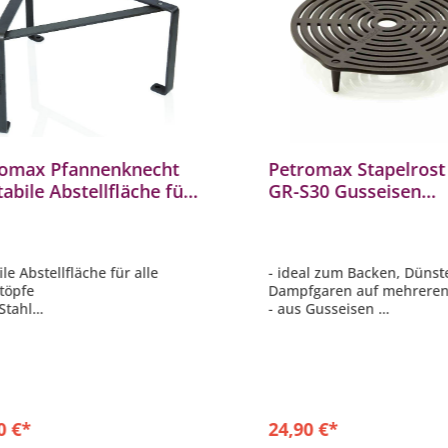
romax Pfannenknecht
Petromax Stapelrost
tabile Abstellfläche für
GR-S30 Gusseisen
 Feuertöpfe
Feuertopfeinsatz ft1
Dutch Oven
ile Abstellfläche für alle
- ideal zum Backen, Düns
töpfe
Dampfgaren auf mehrere
Stahl
- aus Gusseisen
e (ausgeklappt): 18 cm
- ø 30 cm
icht 1,1 kg
n mit Zeltheringen sicher im
 befestigt werden
0 €*
24,90 €*