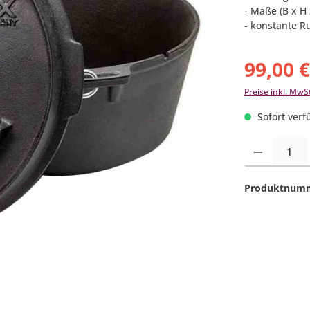
- Maße (B x H 
- konstante 
99,00 
Preise inkl. MwS
Sofort verfü
Produkt Anzahl:
Produktnum