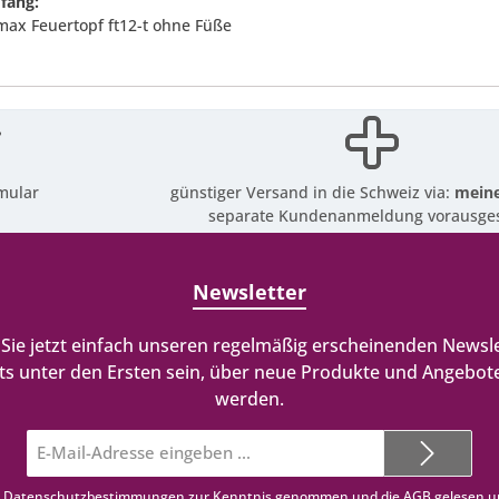
fang:
max Feuertopf ft12-t ohne Füße
mular
günstiger Versand in die Schweiz via:
meine
separate Kundenanmeldung vorausges
Newsletter
Sie jetzt einfach unseren regelmäßig erscheinenden Newsle
ts unter den Ersten sein, über neue Produkte und Angebote
werden.
E-
Mail-
Adresse*
e
Datenschutzbestimmungen
zur Kenntnis genommen und die
AGB
gelesen u