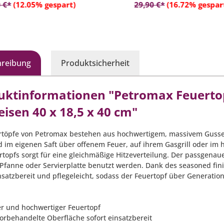
In den Warenkorb
In den Warenko
 €*
(12.05% gespart)
29,90 €*
(16.72% gespar
hreibung
Produktsicherheit
uktinformationen "Petromax Feuertopf
isen 40 x 18,5 x 40 cm"
rtöpfe von Petromax bestehen aus hochwertigem, massivem Gusseis
 im eigenen Saft über offenem Feuer, auf ihrem Gasgrill oder im 
rtopfs sorgt für eine gleichmäßige Hitzeverteilung. Der passgenau
 Pfanne oder Servierplatte benutzt werden. Dank des seasoned fini
nsatzbereit und pflegeleicht, sodass der Feuertopf über Generation
er und hochwertiger Feuertopf
vorbehandelte Oberfläche sofort einsatzbereit