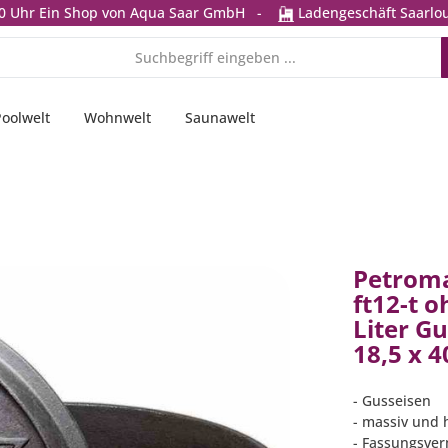
0 Uhr
Ein Shop von Aqua Saar GmbH
-
Ladengeschäft Saarlou
Poolwelt
Wohnwelt
Saunawelt
Petroma
ft12-t 
Liter Gu
18,5 x 
- Gusseisen
- massiv und 
- Fassungsver