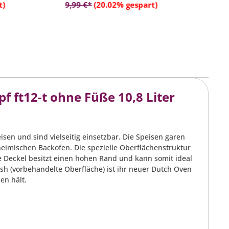
rb
In den Warenkorb
t)
9,99 €*
(20.02% gespart)
2
 ft12-t ohne Füße 10,8 Liter
en und sind vielseitig einsetzbar. Die Speisen garen
heimischen Backofen. Die spezielle Oberflächenstruktur
e Deckel besitzt einen hohen Rand und kann somit ideal
sh (vorbehandelte Oberfläche) ist ihr neuer Dutch Oven
en hält.