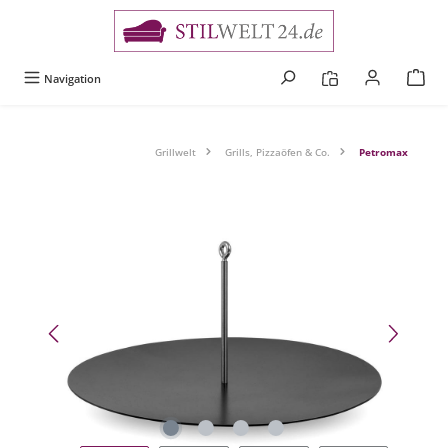
alt springen
Navigation
Grillwelt
Grills, Pizzaöfen & Co.
Petromax
Bildergalerie überspringen