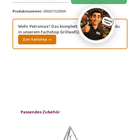
Produktnummer:
000651520000
Mehr Petromax? Das komplette Sortiment findest du
in unserem Fachshop Grillwelt24!
Zum Fachshop →
Produktgalerie überspringen
Passendes Zubehör