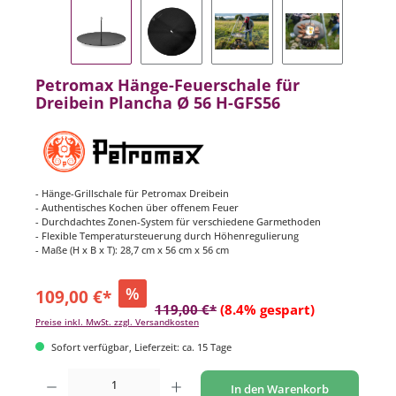
Petromax Hänge-Feuerschale für
Dreibein Plancha Ø 56 H-GFS56
- Hänge-Grillschale für Petromax Dreibein
- Authentisches Kochen über offenem Feuer
- Durchdachtes Zonen-System für verschiedene Garmethoden
- Flexible Temperatursteuerung durch Höhenregulierung
- Maße (H x B x T): 28,7 cm x 56 cm x 56 cm
%
109,00 €*
119,00 €*
(8.4% gespart)
Preise inkl. MwSt. zzgl. Versandkosten
Sofort verfügbar, Lieferzeit: ca. 15 Tage
Produkt Anzahl: Gib den gewünschten Wert ein oder benutze die Schaltflächen um di
In den Warenkorb