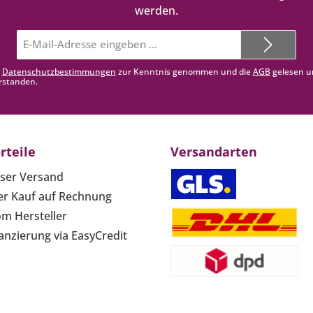
werden.
E-
Mail-
Adresse*
e
Datenschutzbestimmungen
zur Kenntnis genommen und die
AGB
gelesen u
rstanden.
rteile
Versandarten
ser Versand
r Kauf auf Rechnung
om Hersteller
anzierung via EasyCredit