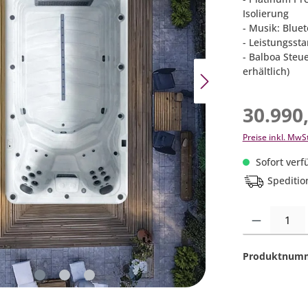
Isolierung
- Musik: Blue
- Leistungsst
- Balboa Steu
erhältlich)
30.990
Preise inkl. MwS
Sofort verfü
Speditio
Produkt Anzahl:
Produktnum