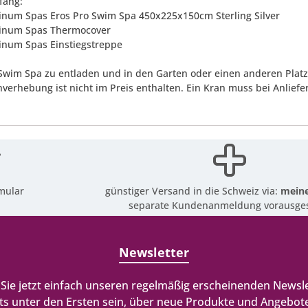
fang:
atinum Spas Eros Pro Swim Spa 450x225x150cm Sterling Silver
atinum Spas Thermocover
atinum Spas Einstiegstreppe
wim Spa zu entladen und in den Garten oder einen anderen Platz 
nverhebung ist nicht im Preis enthalten. Ein Kran muss bei Anliefe
mular
günstiger Versand in die Schweiz via:
meine
separate Kundenanmeldung vorausges
Newsletter
Sie jetzt einfach unseren regelmäßig erscheinenden Newsle
ts unter den Ersten sein, über neue Produkte und Angebote