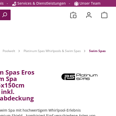
is
-
Services & Dienstleistungen
-
Unser Team
Poolwelt
Platinum Spas Whirlpools & Swim Spas
Swim Spas
m Spas Eros
m Spa
5x150cm
inkl.
abdeckung
wim Spa mit hochwertigem Whirlpool-Erlebnis
emium Shield - kombiniert fünf verschiedene Arten von