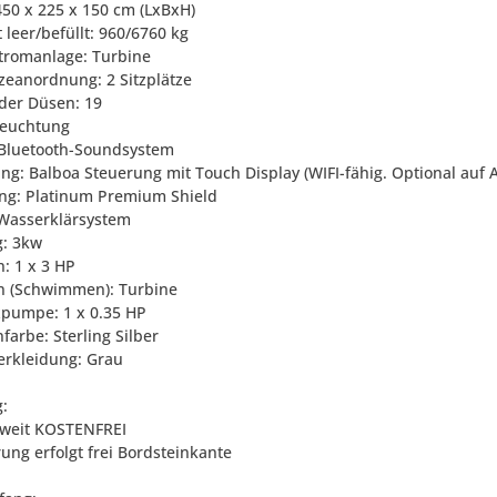
450 x 225 x 150 cm (LxBxH)
 leer/befüllt: 960/6760 kg
tromanlage: Turbine
tzeanordnung: 2 Sitzplätze
 der Düsen: 19
leuchtung
 Bluetooth-Soundsystem
ng: Balboa Steuerung mit Touch Display (WIFI-fähig. Optional auf A
rung: Platinum Premium Shield
Wasserklärsystem
g: 3kw
: 1 x 3 HP
 (Schwimmen): Turbine
pumpe: 1 x 0.35 HP
farbe: Sterling Silber
verkleidung: Grau
g:
weit KOSTENFREI
rung erfolgt frei Bordsteinkante