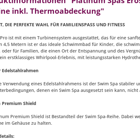
uktinformationen "Platinum Spas Er
ine inkl. Thermoabdeckung"
, DIE PERFEKTE WAHL FÜR FAMILIENSPASS UND FITNESS
 Pro ist mit einem Turbinensystem ausgestattet, das für eine san
n 4,5 Metern ist er das ideale Schwimmbad für Kinder, die schwimm
 oder für Familien, die einen Ort der Entspannung und des Vergn
 ein erstklassiges Whirlpool-Erlebnis, mit leistungsstarken Hydro
r Edelstahlrahmen
e Verwendung eines Edelstahlrahmens ist der Swim Spa stabiler 
terbedingungen, denen ein Swim Spa ausgesetzt sein kann, nicht 
m Premium Shield
inum Premium Shield ist Bestandteil der Swim Spa-Reihe. Dabei w
e im Gehäuse zu halten.
etails: