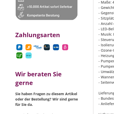
- Maße: 
- Gewicht
- Gegens
- Sitzplä
- Anzahl
- LED-Be
Zahlungsarten
- Musik:
- Steueru
- Isolie
- Ozone-
- Heizun
- Pumpen
- Pumpen
- Umwälz
Wir beraten Sie
- Wannen
gerne
- Seiten
Lieferun
Sie haben Fragen zu diesem Artikel
- Bundes
oder der Bestellung? Wir sind gerne
- Anliefe
für Sie da.