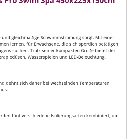
os Pro Swim Spa 450x225x150cm
fte und gleichmäßige Schwimmströmung sorgt. Mit einer
en lernen, für Erwachsene, die sich sportlich betätigen
ügens suchen. Trotz seiner kompakten Größe bietet der
therapiedüsen, Wasserspielen und LED-Beleuchtung.
und dehnt sich daher bei wechselnden Temperaturen
aus.
erden fünf verschiedene Isolierungsarten kombiniert, um