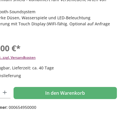
tooth-Soundsystem
arke Düsen, Wasserspiele und LED-Beleuchtung
erung mit Touch Display (WIFI-fähig. Optional auf Anfrage
,00 €*
t. zzgl. Versandkosten
gbar, Lieferzeit: ca. 40 Tage
nslieferung
 Gib den gewünschten Wert ein oder benutze die Schaltflächen um die Anzahl
In den Warenkorb
mer:
000654950000