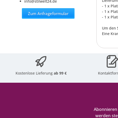
Lieferum
info@stilwelt24.de
- 1 x Pl
- 1 x Pl
Zum Anfrageformular
- 1 x Pl
Um den S
Eine Kra
Kostenlose Lieferung
ab 99 €
Kontaktfor
Abonnieren 
werden ste