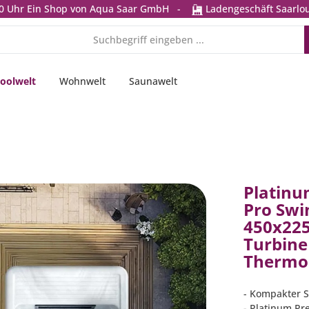
0 Uhr
Ein Shop von Aqua Saar GmbH
-
Ladengeschäft Saarlou
oolwelt
Wohnwelt
Saunawelt
Platinu
Pro Swi
450x22
Turbine 
Thermo
- Kompakter S
- Platinum Pr