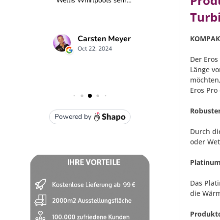
Prod
Turb
KOMPAKT
Der Eros
Länge vo
möchten,
Eros Pro
Robuste
Durch di
oder Wet
Platinu
Das Plat
die Wärm
Produktd