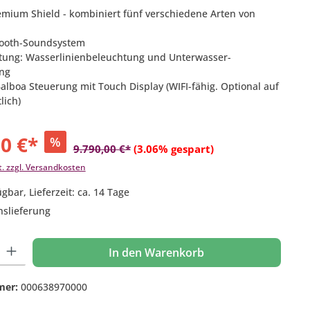
emium Shield - kombiniert fünf verschiedene Arten von
tooth-Soundsystem
tung: Wasserlinienbeleuchtung und Unterwasser-
ng
Balboa Steuerung mit Touch Display (WIFI-fähig. Optional auf
lich)
00 €*
%
9.790,00 €*
(3.06% gespart)
t. zzgl. Versandkosten
gbar, Lieferzeit: ca. 14 Tage
nslieferung
 Gib den gewünschten Wert ein oder benutze die Schaltflächen um die Anzahl
In den Warenkorb
mer:
000638970000