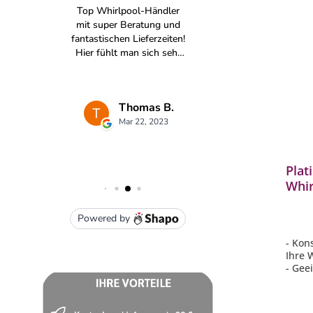
Produkt
Plat
Whir
Whir
Filte
- Kon
Ihre 
- Gee
Plati
- Dur
- Höh