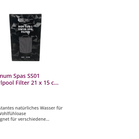
galerie überspringen
inum Spas SS01
lpool Filter 21 x 15 cm
lpool und Swim Spa
r
stantes natürliches Wasser für
Wohlfühloase
ignet für verschiedene
num Spas Whirlpool Modelle
chmesser: ca. 15 cm
e: ca. 21 cm