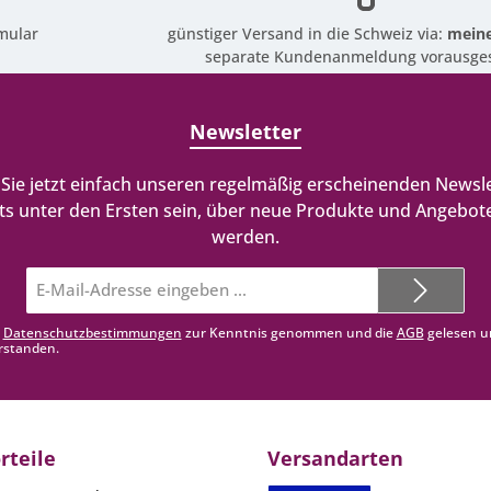
mular
günstiger Versand in die Schweiz via:
meine
separate Kundenanmeldung vorausges
Newsletter
Sie jetzt einfach unseren regelmäßig erscheinenden Newsle
ts unter den Ersten sein, über neue Produkte und Angebote
werden.
E-
Mail-
Adresse*
e
Datenschutzbestimmungen
zur Kenntnis genommen und die
AGB
gelesen u
rstanden.
rteile
Versandarten