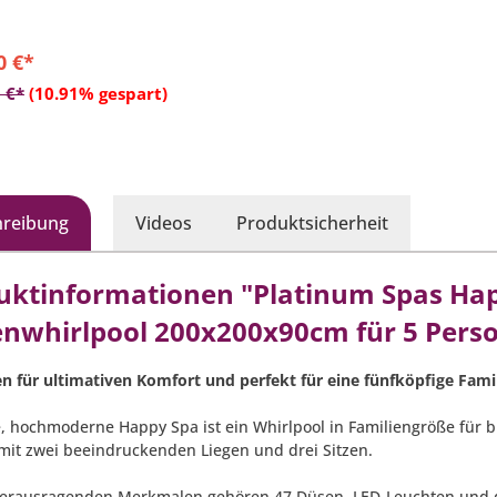
nung-∅: ca. 3,8 cm
0 €*
In den Warenkorb
 €*
(10.91% gespart)
hreibung
Videos
Produktsicherheit
uktinformationen "Platinum Spas Hap
nwhirlpool 200x200x90cm für 5 Pers
n für ultimativen Komfort und perfekt für eine fünfköpfige Fami
, hochmoderne Happy Spa ist ein Whirlpool in Familiengröße für bi
mit zwei beeindruckenden Liegen und drei Sitzen.
erausragenden Merkmalen gehören 47 Düsen, LED-Leuchten und d