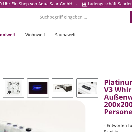
0 Uhr
Ein Shop von Aqua Saar GmbH
-
Ladengeschäft Saarlou
oolwelt
Wohnwelt
Saunawelt
Platinu
V3 Whir
Außenw
200x200
Person
- Entworfen fü
Familie