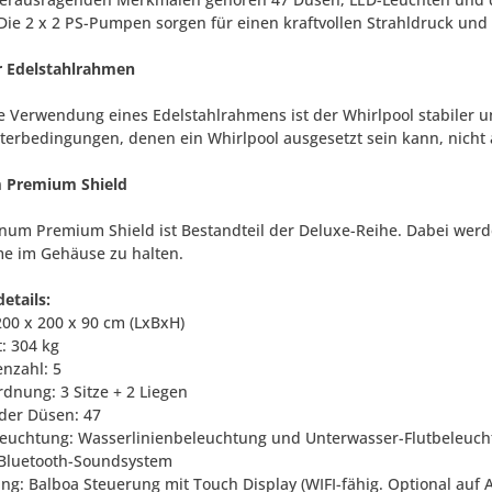
 Die 2 x 2 PS-Pumpen sorgen für einen kraftvollen Strahldruck und
r Edelstahlrahmen
e Verwendung eines Edelstahlrahmens ist der Whirlpool stabiler
terbedingungen, denen ein Whirlpool ausgesetzt sein kann, nicht 
m Premium Shield
inum Premium Shield ist Bestandteil der Deluxe-Reihe. Dabei werd
e im Gehäuse zu halten.
etails:
200 x 200 x 90 cm (LxBxH)
: 304 kg
enzahl: 5
rdnung: 3 Sitze + 2 Liegen
 der Düsen: 47
leuchtung: Wasserlinienbeleuchtung und Unterwasser-Flutbeleuc
 Bluetooth-Soundsystem
ng: Balboa Steuerung mit Touch Display (WIFI-fähig. Optional auf A