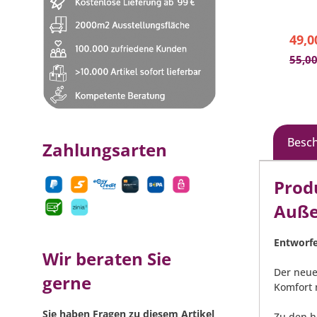
- Öff
49,0
55,00
Besc
Zahlungsarten
Prod
Auße
Entworfe
Wir beraten Sie
Der neue
gerne
Komfort 
Sie haben Fragen zu diesem Artikel
Zu den h