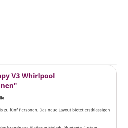
py V3 Whirlpool
onen"
lie
s zu fünf Personen. Das neue Layout bietet erstklassigen
as brandneue Platinum Melody Bluetooth-System.