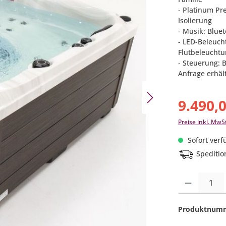
- Platinum Pr
Isolierung
- Musik: Blue
- LED-Beleuch
Flutbeleuchtu
- Steuerung: 
Anfrage erhält
9.490,
Preise inkl. MwS
Sofort verfü
Speditio
Produkt Anzahl:
Produktnum