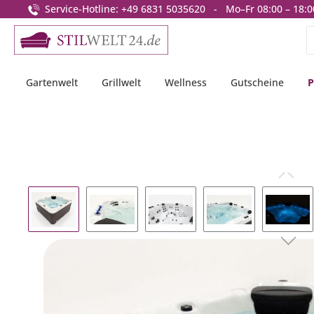
Service-Hotline: +49 6831 5035620 - Mo–Fr 08:00 – 18:0
springen
Zur Hauptnavigation springen
Gartenwelt
Grillwelt
Wellness
Gutscheine
P
Bildergalerie überspringen