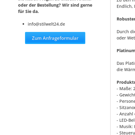
oder der Bestellung? Wir sind gerne
Endlich,
für Sie da.
Robuste
info@stilwelt24.de
Durch di
Zum Anfrageformular
oder Wet
Platinu
Das Plat
die Wärm
Produktd
- Maße: 
- Gewicht
- Person
- Sitzano
- Anzahl
- LED-Be
- Musik:
- Steueru