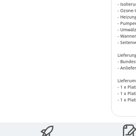
- Isolie
- Ozone-
- Heizun
- Pumpen
- Umwälz
- Wannenf
- Seiten
Lieferun
- Bundes
- Anliefe
Lieferum
- 1 x Pl
- 1 x Pl
- 1 x Pl