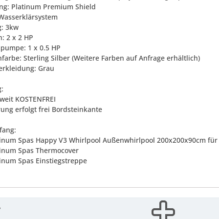
rung: Platinum Premium Shield
Wasserklärsystem
g: 3kw
: 2 x 2 HP
pumpe: 1 x 0.5 HP
arbe: Sterling Silber (Weitere Farben auf Anfrage erhältlich)
verkleidung: Grau
g:
weit KOSTENFREI
rung erfolgt frei Bordsteinkante
fang:
atinum Spas Happy V3 Whirlpool Außenwhirlpool 200x200x90cm für
atinum Spas Thermocover
atinum Spas Einstiegstreppe