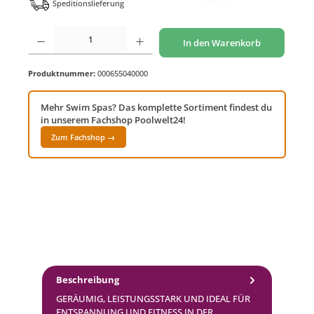
Speditionslieferung
Produkt Anzahl: Gib den gewünschten Wert ein oder benutze die Schaltflächen um di
In den Warenkorb
Produktnummer:
000655040000
Mehr Swim Spas? Das komplette Sortiment findest du
in unserem Fachshop Poolwelt24!
Zum Fachshop →
Beschreibung
GERÄUMIG, LEISTUNGSSTARK UND IDEAL FÜR
ENTSPANNUNG UND FITNESS IN DER