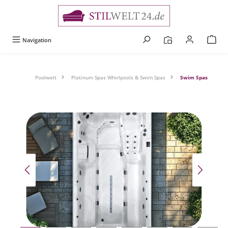
alt springen
Navigation
Poolwelt
Platinum Spas Whirlpools & Swim Spas
Swim Spas
Bildergalerie überspringen