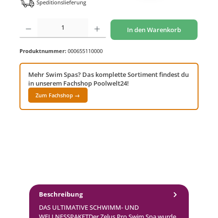
Speditionslieferung
Produkt Anzahl: Gib den gewünschten Wert ein oder benutze die Schaltflächen um di
In den Warenkorb
Produktnummer:
000655110000
Mehr Swim Spas? Das komplette Sortiment findest du
in unserem Fachshop Poolwelt24!
Zum Fachshop →
Beschreibung
DAS ULTIMATIVE SCHWIMM- UND
WELLNESSPAKETDer Zelus Pro Swim Spa wurde