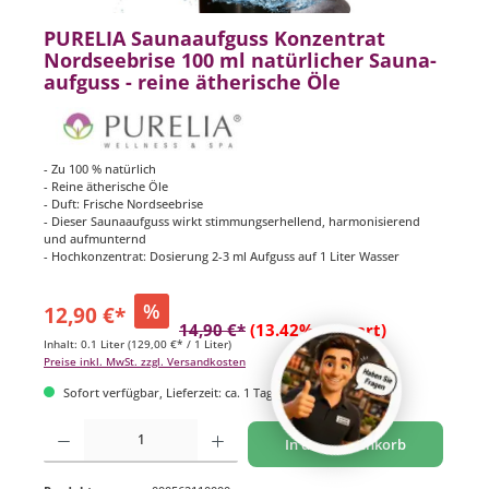
PURELIA Saunaaufguss Konzentrat
Nordseebrise 100 ml natürlicher Sauna-
aufguss - reine ätherische Öle
- Zu 100 % natürlich
- Reine ätherische Öle
- Duft: Frische Nordseebrise
- Dieser Saunaaufguss wirkt stimmungserhellend, harmonisierend
und aufmunternd
- Hochkonzentrat: Dosierung 2-3 ml Aufguss auf 1 Liter Wasser
%
12,90 €*
14,90 €*
(13.42% gespart)
Inhalt:
0.1 Liter
(129,00 €* / 1 Liter)
Preise inkl. MwSt. zzgl. Versandkosten
Sofort verfügbar, Lieferzeit: ca. 1 Tag
Produkt Anzahl: Gib den gewünschten Wert ein oder benutze die Schaltflächen um di
In den Warenkorb