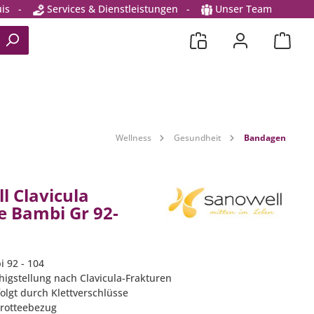
is
-
Services & Dienstleistungen
-
Unser Team
Wellness
Gesundheit
Bandagen
l Clavicula
 Bambi Gr 92-
i 92 - 104
higstellung nach Clavicula-Frakturen
folgt durch Klettverschlüsse
Frotteebezug