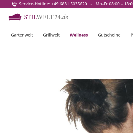
Service-Hotline: +49 6831 5035620 - Mo–Fr 08:00 – 18:0
springen
Zur Hauptnavigation springen
Gartenwelt
Grillwelt
Wellness
Gutscheine
P
Bildergalerie überspringen