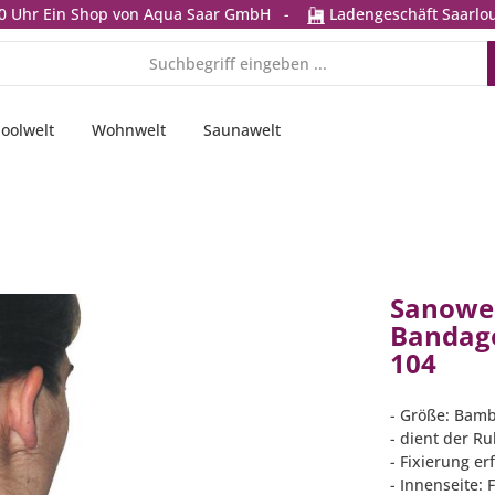
0 Uhr
Ein Shop von Aqua Saar GmbH
-
Ladengeschäft Saarlou
oolwelt
Wohnwelt
Saunawelt
Sanowel
Bandage
104
- Größe: Bamb
- dient der Ru
- Fixierung er
- Innenseite: 