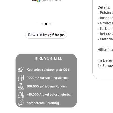
Details:
- Polste
- Innens
- Größe:
- Farbe: 
- bei 60
- Materi
Hilfsmitt
Im Liefe
1x Sanow