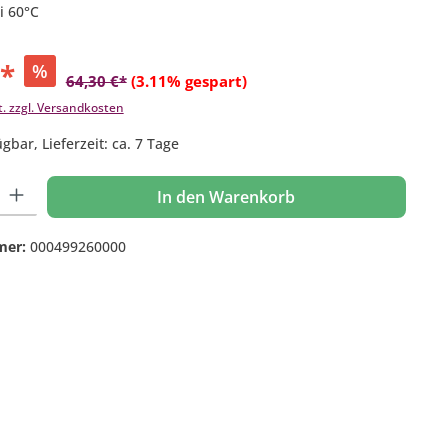
i 60°C
€*
%
64,30 €*
(3.11% gespart)
t. zzgl. Versandkosten
gbar, Lieferzeit: ca. 7 Tage
 Gib den gewünschten Wert ein oder benutze die Schaltflächen um die Anzahl
In den Warenkorb
mer:
000499260000