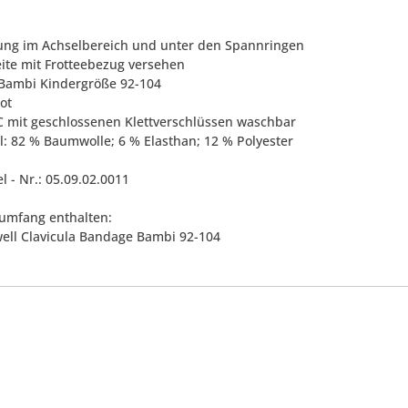
rung im Achselbereich und unter den Spannringen
eite mit Frotteebezug versehen
 Bambi Kindergröße 92-104
rot
°C mit geschlossenen Klettverschlüssen waschbar
al: 82 % Baumwolle; 6 % Elasthan; 12 % Polyester
el - Nr.: 05.09.02.0011
rumfang enthalten:
ell Clavicula Bandage Bambi 92-104