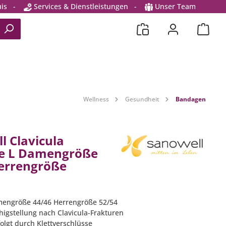
is
-
Services & Dienstleistungen
-
Unser Team
Wellness
Gesundheit
Bandagen
l Clavicula
e L Damengröße
errengröße
mengröße 44/46 Herrengröße 52/54
higstellung nach Clavicula-Frakturen
folgt durch Klettverschlüsse