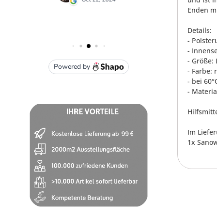
Enden mi
Details:
- Polste
- Innens
- Größe:
- Farbe: 
- bei 60
- Materi
Hilfsmitt
Im Liefe
1x Sanow