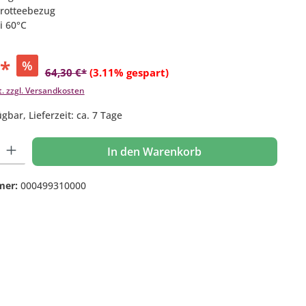
Frotteebezug
i 60°C
€*
%
64,30 €*
(3.11% gespart)
t. zzgl. Versandkosten
gbar, Lieferzeit: ca. 7 Tage
 Gib den gewünschten Wert ein oder benutze die Schaltflächen um die Anzahl
In den Warenkorb
mer:
000499310000