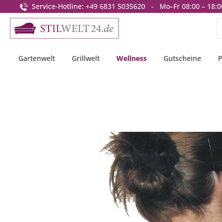
Service-Hotline: +49 6831 5035620 - Mo–Fr 08:00 – 18:0
springen
Zur Hauptnavigation springen
Gartenwelt
Grillwelt
Wellness
Gutscheine
P
Bildergalerie überspringen