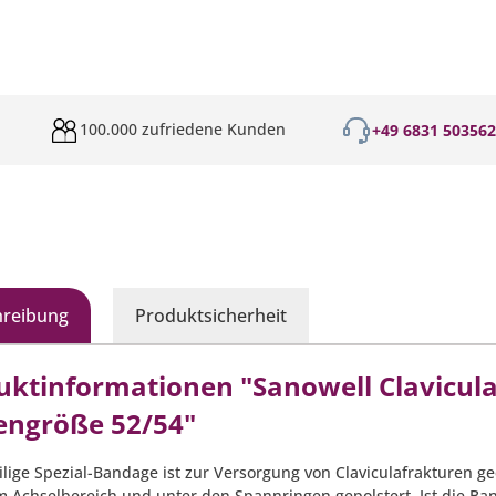
100.000 zufriedene Kunden
+49 6831 50356
hreibung
Produktsicherheit
uktinformationen "Sanowell Clavicu
engröße 52/54"
ilige Spezial-Bandage ist zur Versorgung von Claviculafrakturen ge
im Achselbereich und unter den Spannringen gepolstert. Ist die 