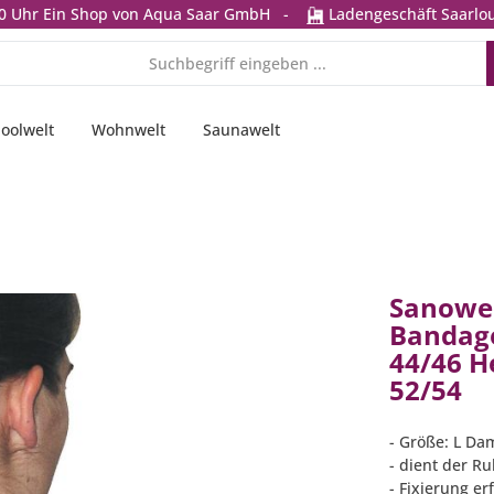
0 Uhr
Ein Shop von Aqua Saar GmbH
-
Ladengeschäft Saarlou
oolwelt
Wohnwelt
Saunawelt
Sanowel
Bandag
44/46 H
52/54
- Größe: L Da
- dient der Ru
- Fixierung er