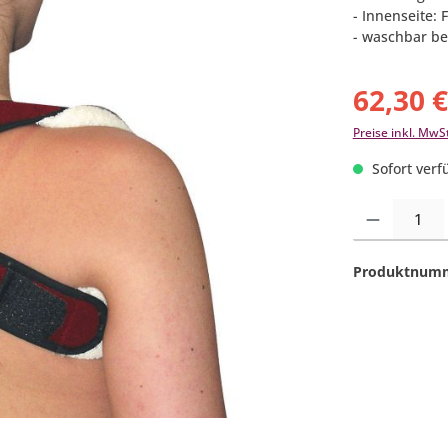
- Innenseite: 
- waschbar be
62,30 
Preise inkl. MwS
Sofort verfü
Produkt Anzahl:
Produktnum