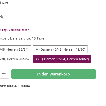
i 60°C
€*
t. zzgl. Versandkosten
gbar, Lieferzeit: ca. 15 Tage
/46, Herren 52/54)
M (Damen 40/43, Herren 48/50)
/38, Herren 44/46)
XXL ( Damen 52/54, Herren 60/62)
 Gib den gewünschten Wert ein oder benutze die Schaltflächen um die Anzahl
In den Warenkorb
mer:
000649070004