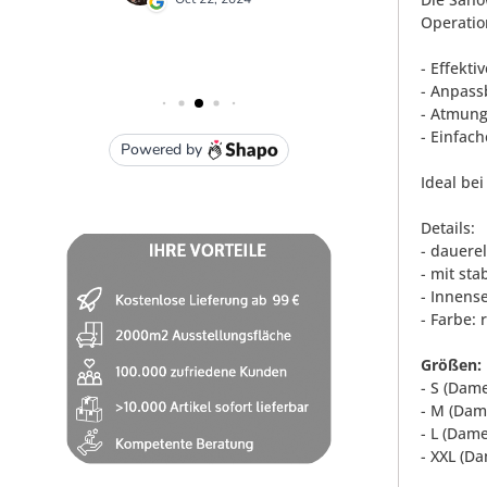
Operatio
- Effekt
- Anpass
- Atmung
- Einfac
Ideal be
Details:
- dauere
- mit sta
- Innens
- Farbe: 
Größen:
- S (Dam
- M (Dam
- L (Dam
- XXL (D