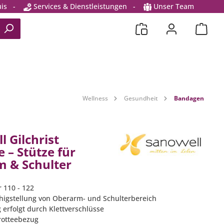
is
-
Services & Dienstleistungen
-
Unser Team
Wellness
Gesundheit
Bandagen
 Gilchrist
 – Stütze für
 & Schulter
r 110 - 122
uhigstellung von Oberarm- und Schulterbereich
g erfolgt durch Klettverschlüsse
Frotteebezug