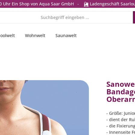
0 Uhr
Ein Shop von Aqua Saar GmbH
-
Ladengeschäft Saarlou
oolwelt
Wohnwelt
Saunawelt
Sanowell
Bandage
Oberarm
- Größe: Junio
- dient der R
- die Fixierun
- Innenseite 