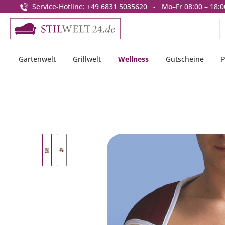
Service-Hotline: +49 6831 5035620 - Mo–Fr 08:00 – 18:0
springen
Zur Hauptnavigation springen
Gartenwelt
Grillwelt
Wellness
Gutscheine
P
Bildergalerie überspringen