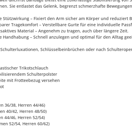
nen. Sie entlastet das Gelenk, begrenzt schmerzhafte Bewegungen 
ive Stützwirkung – Fixiert den Arm sicher am Körper und reduziert 
barer Tragekomfort – Verstellbare Gurte für eine individuelle Pass
saktives Material – Angenehm zu tragen, auch über längere Zeit.
he Handhabung – Schnell anzulegen und optimal für den Alltag gee
i Schulterluxationen, Schlüsselbeinbrüchen oder nach Schulterope
lastischer Trikotschlauch
bilisierendem Schulterpolster
eite mit Frotteebezug versehen
rot
en 36/38, Herren 44/46)
en 40/42, Herren 48/50)
en 44/46, Herren 52/54)
amen 52/54, Herren 60/62)