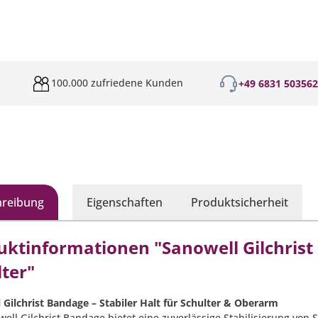
100.000 zufriedene Kunden
+49 6831 50356
hreibung
Eigenschaften
Produktsicherheit
uktinformationen "Sanowell Gilchrist
lter"
 Gilchrist Bandage – Stabiler Halt für Schulter & Oberarm
well Gilchrist Bandage bietet eine zuverlässige Stabilisierung vo