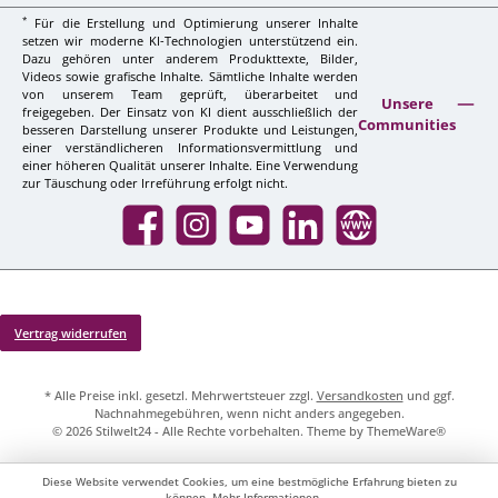
*
Für die Erstellung und Optimierung unserer Inhalte
setzen wir moderne KI-Technologien unterstützend ein.
Dazu gehören unter anderem Produkttexte, Bilder,
Videos sowie grafische Inhalte. Sämtliche Inhalte werden
von unserem Team geprüft, überarbeitet und
Unsere
freigegeben. Der Einsatz von KI dient ausschließlich der
Communities
besseren Darstellung unserer Produkte und Leistungen,
einer verständlicheren Informationsvermittlung und
einer höheren Qualität unserer Inhalte. Eine Verwendung
zur Täuschung oder Irreführung erfolgt nicht.
Facebook
Instagram
YouTube
LinkedIn
Website
Vertrag widerrufen
* Alle Preise inkl. gesetzl. Mehrwertsteuer zzgl.
Versandkosten
und ggf.
Nachnahmegebühren, wenn nicht anders angegeben.
© 2026 Stilwelt24 - Alle Rechte vorbehalten. Theme by
ThemeWare®
Diese Website verwendet Cookies, um eine bestmögliche Erfahrung bieten zu
können.
Mehr Informationen ...