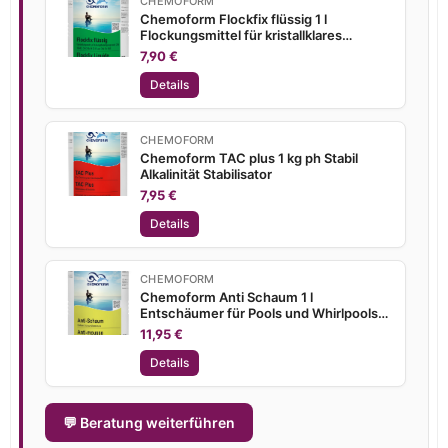
CHEMOFORM
Chemoform Flockfix flüssig 1 l
Flockungsmittel für kristallklares
Poolwasser
7,90 €
Details
CHEMOFORM
Chemoform TAC plus 1 kg ph Stabil
Alkalinität Stabilisator
7,95 €
Details
CHEMOFORM
Chemoform Anti Schaum 1 l
Entschäumer für Pools und Whirlpools
Schaumentferner
11,95 €
Details
💬 Beratung weiterführen