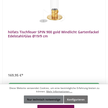
höfats Tischfeuer SPIN 900 gold Windlicht Gartenfackel
Edelstahl/Glas Ø19/9 cm
169,95 €*
In den Warenkorb
Diese Website verwendet Cookies, um eine bestmögliche Erfahrung bieten zu
können.
Mehr Informationen ...
Zum Vergleich hinzufügen
Nur technisch notwendige
Konfigurieren
Werkzeugleiste anzeigen