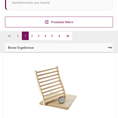
(beraterhinweis aus Cache)
Produkte filtern
1
2
3
4
5