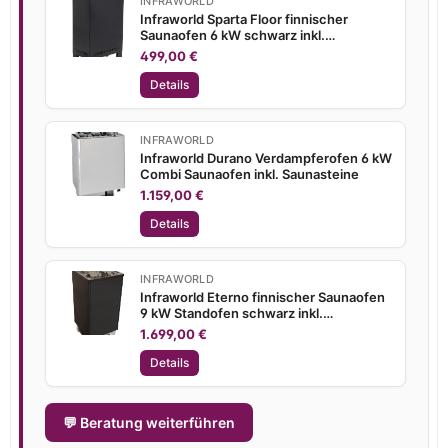
INFRAWORLD
Infraworld Sparta Floor finnischer
Saunaofen 6 kW schwarz inkl.
Saunasteine
499,00 €
Details
INFRAWORLD
Infraworld Durano Verdampferofen 6 kW
Combi Saunaofen inkl. Saunasteine
1.159,00 €
Details
INFRAWORLD
Infraworld Eterno finnischer Saunaofen
9 kW Standofen schwarz inkl.
Saunasteine
1.699,00 €
Details
💬 Beratung weiterführen