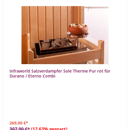
Infraworld Salzverdampfer Sole Therme Pur rot für
Durano / Eterno Combi
269,00 €*
307,90 €*
(12.63% gespart)