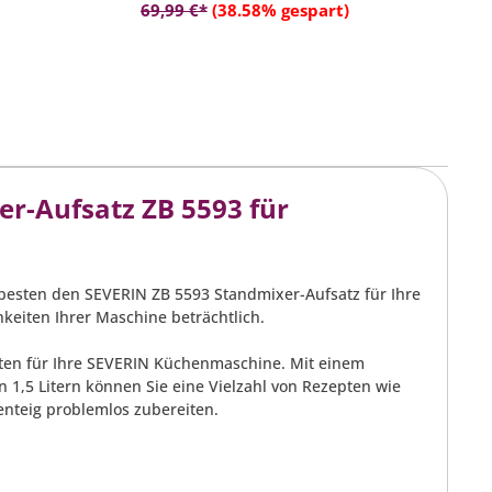
In den Warenkorb
6, 3897,
3898
69,99 €*
(38.58% gespart)
- 100% BPA-frei
r-Aufsatz ZB 5593 für
 besten den SEVERIN ZB 5593 Standmixer-Aufsatz für Ihre
keiten Ihrer Maschine beträchtlich.
iten für Ihre SEVERIN Küchenmaschine. Mit einem
 1,5 Litern können Sie eine Vielzahl von Rezepten wie
enteig problemlos zubereiten.