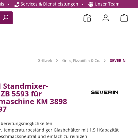
is
-
Services & Dienstleistungen
-
Unser Team
Grillwelt
Grills, Pizzaöfen & Co.
SEVERIN
 Standmixer-
 ZB 5593 für
maschine KM 3898
97
Zubereitungsmöglichkeiten
r, temperaturbeständiger Glasbehälter mit 1,5 l Kapazität
geschmacksneutral und einfach zu reinigen