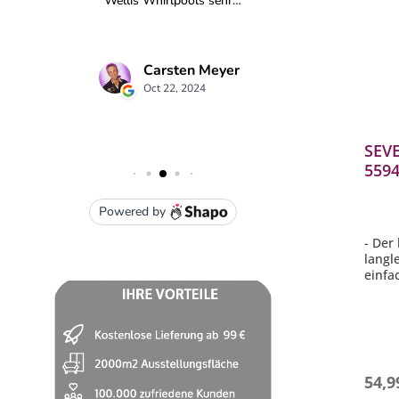
SEVE
5594
KM 3
- Der
langl
einfa
- Fri
zuber
- Inkl
Bucat
Tagli
- Alle
54,9
- Pas