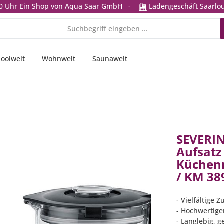
0 Uhr
Ein Shop von Aqua Saar GmbH
-
Ladengeschäft Saarlou
Poolwelt
Wohnwelt
Saunawelt
SEVERIN
Aufsatz
Küchen
/ KM 38
- Vielfältige 
- Hochwertige
- Langlebig, 