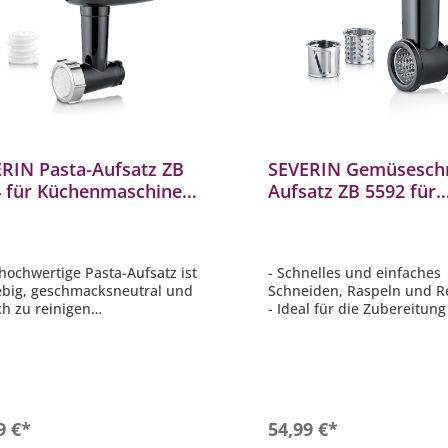
RIN Pasta-Aufsatz ZB
SEVERIN Gemüseschn
 für Küchenmaschine
Aufsatz ZB 5592 für
898 / KM 3897
Küchenmaschine KM 
KM 3897
 hochwertige Pasta-Aufsatz ist
- Schnelles und einfaches
ebig, geschmacksneutral und
Schneiden, Raspeln und R
ch zu reinigen
- Ideal für die Zubereitung
sche Pasta in wenigen Minuten
Salat, Beilagen, Hauptspei
eiten
Backzutaten uvm.
. 6 Nudelvorsätze (Spaghetti,
- Alle Einzelteile sind 100
ini, Maccaroni, Rigatoni,
- Einfache Reinigung durc
atelle und Pappardelle)
hochwertige und langlebi
 Einzelteile sind 100% BPA-frei
Materialien aus Edelstahl
In den Warenkorb
In den Warenko
9 €*
54,99 €*
send zu den SEVERIN
- Passend zu den SEVERIN