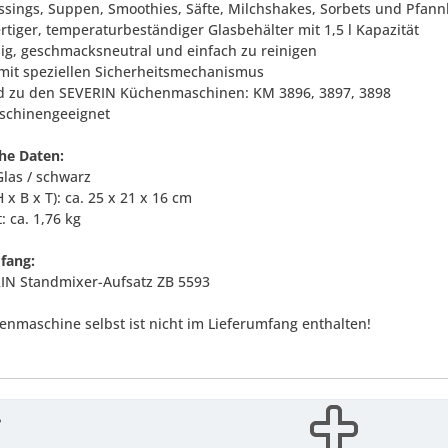
essings, Suppen, Smoothies, Säfte, Milchshakes, Sorbets und Pfan
rtiger, temperaturbeständiger Glasbehälter mit 1,5 l Kapazität
big, geschmacksneutral und einfach zu reinigen
 mit speziellen Sicherheitsmechanismus
d zu den SEVERIN Küchenmaschinen: KM 3896, 3897, 3898
schinengeeignet
he Daten:
Glas / schwarz
 x B x T): ca. 25 x 21 x 16 cm
: ca. 1,76 kg
fang:
IN Standmixer-Aufsatz ZB 5593
enmaschine selbst ist nicht im Lieferumfang enthalten!