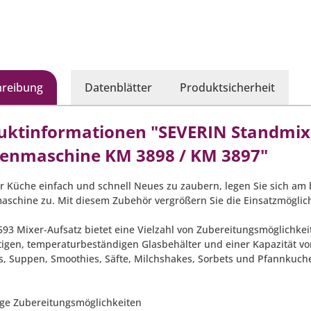
nmaschinen: KM3896, 3897,
Küchenmaschinen: KM 389
3898
hreibung
Datenblätter
Produktsicherheit
uktinformationen "SEVERIN Standmixe
enmaschine KM 3898 / KM 3897"
r Küche einfach und schnell Neues zu zaubern, legen Sie sich am
schine zu. Mit diesem Zubehör vergrößern Sie die Einsatzmöglich
593 Mixer-Aufsatz bietet eine Vielzahl von Zubereitungsmöglichke
igen, temperaturbeständigen Glasbehälter und einer Kapazität von
s, Suppen, Smoothies, Säfte, Milchshakes, Sorbets und Pfannkuch
ltige Zubereitungsmöglichkeiten