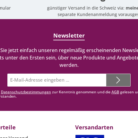
mular
günstiger Versand in die Schweiz via:
meine
separate Kundenanmeldung vorausges
Newsletter
Sie jetzt einfach unseren regelmäßig erscheinenden Newsle
ts unter den Ersten sein, über neue Produkte und Angebote
werden.
E-
Mail-
Adresse*
e
Datenschutzbestimmungen
zur Kenntnis genommen und die
AGB
gelesen u
rstanden.
rteile
Versandarten