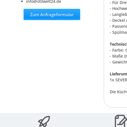
info@stilwelt24.de
- Für Dr
- Hochwe
Zum Anfrageformular
- Langle
- Deckel
- Passen
- Spülma
Technisc
- Farbe: 
- Maße (H
- Gewicht
Lieferum
1x SEVER
Die Küch