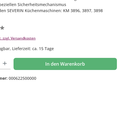
speziellen Sicherheitsmechanismus
 den SEVERIN Küchenmaschinen: KM 3896, 3897, 3898
€*
t. zzgl. Versandkosten
gbar, Lieferzeit: ca. 15 Tage
 Gib den gewünschten Wert ein oder benutze die Schaltflächen um die Anzahl
In den Warenkorb
mer:
000622500000