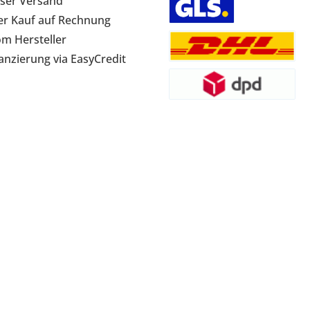
ser Versand
r Kauf auf Rechnung
om Hersteller
anzierung via EasyCredit