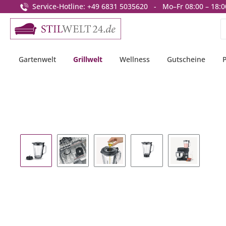
Service-Hotline: +49 6831 5035620 - Mo–Fr 08:00 – 18:0
springen
Zur Hauptnavigation springen
Gartenwelt
Grillwelt
Wellness
Gutscheine
Bildergalerie überspringen