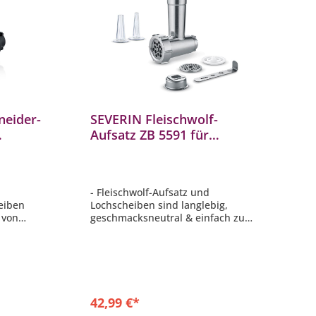
eider-
SEVERIN Fleischwolf-
Aufsatz ZB 5591 für
3898 /
Küchenmaschine KM 3898 /
KM 3897
- Fleischwolf-Aufsatz und
eiben
Lochscheiben sind langlebig,
 von
geschmacksneutral & einfach zu
sen,
reinigen
- Inkl. vielseitigem Zubehör
% BPA-frei
- Frische und gesunde Gerichte
h
ganz einfach selbst gemacht: Volle
ge
Kontrolle über alle Zutaten
- Passend zu den SEVERIN
rb
42,99 €*
Küchenmaschinen: KM 3896, 3897,