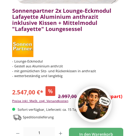
Sonnenpartner 2x Lounge-Eckmodul
Lafayette Aluminium anthrazit
inklusive Kissen + Mittelmodul
"Lafayette" Loungesessel
- Lounge-Eckmodul
- Gestell aus Aluminium anthrzit
- mit gemütlichen Sitz- und Rückenkissen in anthrazit
- wetterbeständig und langlebig
%
2.547,00 €*
2.997,00 €*
(15.02% gespart)
Preise inkl. MwSt. zzgl. Versandkosten
Sofort verfügbar, Lieferzeit: ca. 15 Tage
Speditionslieferung
Produkt Anzahl: Gib den gewünschten Wert ein oder benutze die Schaltflächen um di
In den Warenkorb