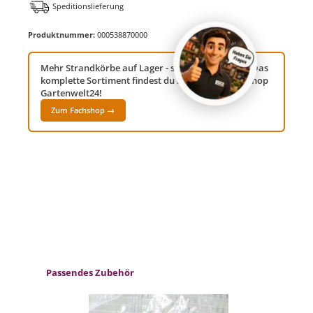
Speditionslieferung
Produktnummer:
000538870000
Mehr Strandkörbe auf Lager - sofort verfügbar!? Das
komplette Sortiment findest du in unserem Fachshop
Gartenwelt24!
Zum Fachshop →
Produktgalerie überspringen
Passendes Zubehör