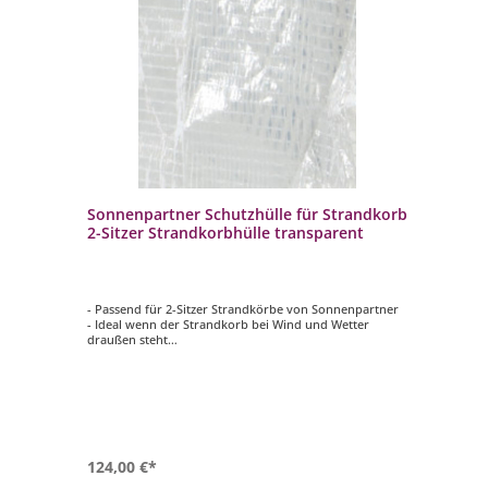
orb
Sonnenpartner Schutzhülle für Strandkorb
So
2-Sitzer Strandkorbhülle transparent
2-
ner
- Passend für 2-Sitzer Strandkörbe von Sonnenpartner
- 
- Ideal wenn der Strandkorb bei Wind und Wetter
un
oll
draußen steht
- 
- Folie mit Gitterverstärkung
- B
- Farbe: transparent
- F
124,00 €*
21