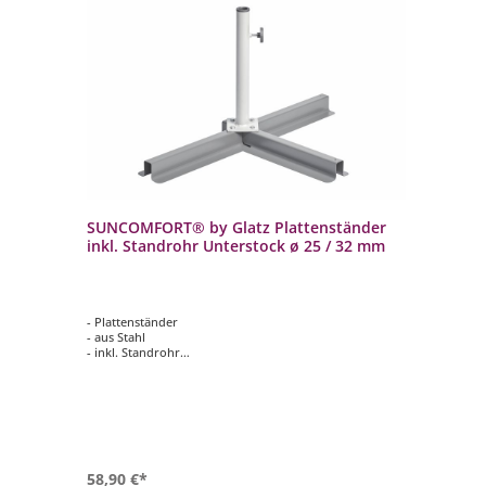
SUNCOMFORT® by Glatz Plattenständer
inkl. Standrohr Unterstock ø 25 / 32 mm
- Plattenständer
- aus Stahl
- inkl. Standrohr
- passend für Schirme mit einem Unterstock ø 25 oder ø
32 mm (Flex-Roof, Siesta u.a.)
- für 2 Wegeplatten (sind nicht im Lieferumfang
enthalten)
58,90 €*