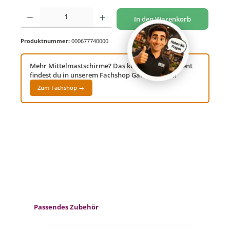
Produkt Anzahl: Gib den gewünschten Wert ein oder benutze die Schaltflächen um di
In den Warenkorb
Produktnummer:
000677740000
Mehr Mittelmastschirme? Das komplette Sortiment
findest du in unserem Fachshop Gartenwelt24!
Zum Fachshop →
Produktgalerie überspringen
Passendes Zubehör