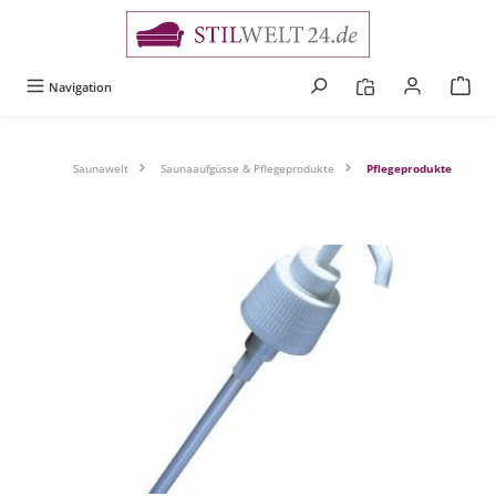
alt springen
Navigation
Saunawelt
Saunaaufgüsse & Pflegeprodukte
Pflegeprodukte
Bildergalerie überspringen