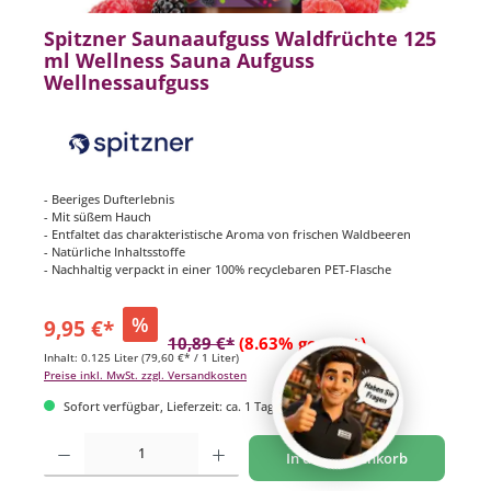
Spitzner Saunaaufguss Waldfrüchte 125
ml Wellness Sauna Aufguss
Wellnessaufguss
- Beeriges Dufterlebnis
- Mit süßem Hauch
- Entfaltet das charakteristische Aroma von frischen Waldbeeren
- Natürliche Inhaltsstoffe
- Nachhaltig verpackt in einer 100% recyclebaren PET-Flasche
%
9,95 €*
10,89 €*
(8.63% gespart)
Inhalt:
0.125 Liter
(79,60 €* / 1 Liter)
Preise inkl. MwSt. zzgl. Versandkosten
Sofort verfügbar, Lieferzeit: ca. 1 Tag
Produkt Anzahl: Gib den gewünschten Wert ein oder benutze die Schaltflächen um di
In den Warenkorb