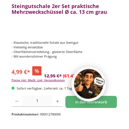
Steingutschale 2er Set praktische
Mehrzweckschüssel Ø ca. 13 cm grau
- Klassische, traditionelle Schale aus Steingut
- Vielseitig einsetzbar
- Oberflächenveredelung - glasierte Oberfläche
- Mit wunderschöner Prägung
%
4,99 €*
12,95 €*
(61.47% gespart)
Preise inkl. MwSt. zzgl. Versandkosten
Sofort verfügbar, Lieferzeit: ca. 1 Tag
Produkt Anzahl: Gib den gewünschten Wert ein oder benutze die Schaltflächen um di
In den Warenkorb
Produktnummer:
000512780000