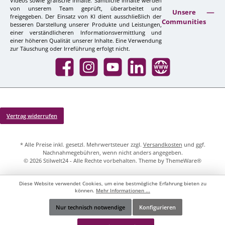
Videos sowie grafische Inhalte. Sämtliche Inhalte werden
von unserem Team geprüft, überarbeitet und
Unsere
freigegeben. Der Einsatz von KI dient ausschließlich der
Communities
besseren Darstellung unserer Produkte und Leistungen,
einer verständlicheren Informationsvermittlung und
einer höheren Qualität unserer Inhalte. Eine Verwendung
zur Täuschung oder Irreführung erfolgt nicht.
Facebook
Instagram
YouTube
LinkedIn
Website
Vertrag widerrufen
* Alle Preise inkl. gesetzl. Mehrwertsteuer zzgl.
Versandkosten
und ggf.
Nachnahmegebühren, wenn nicht anders angegeben.
© 2026 Stilwelt24 - Alle Rechte vorbehalten. Theme by
ThemeWare®
Diese Website verwendet Cookies, um eine bestmögliche Erfahrung bieten zu
können.
Mehr Informationen ...
Nur technisch notwendige
Konfigurieren
Werkzeugleiste anzeigen