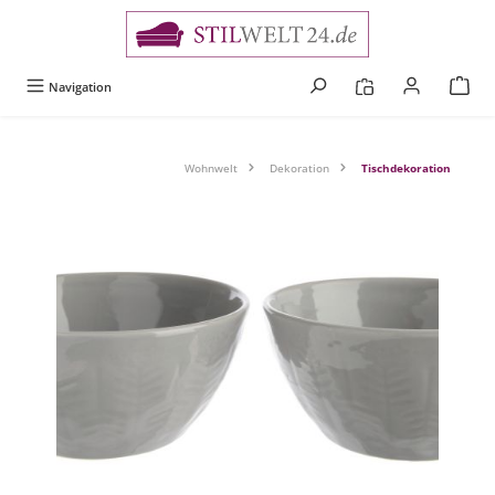
alt springen
Navigation
Wohnwelt
Dekoration
Tischdekoration
Bildergalerie überspringen