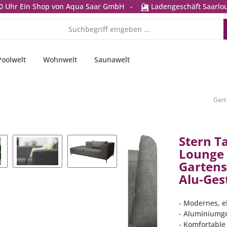
0 Uhr
Ein Shop von Aqua Saar GmbH
-
Ladengeschäft Saarlou
Poolwelt
Wohnwelt
Saunawelt
Gart
Stern T
Lounge 
Gartens
Alu-Gest
- Modernes, e
- Aluminiumges
- Komfortable