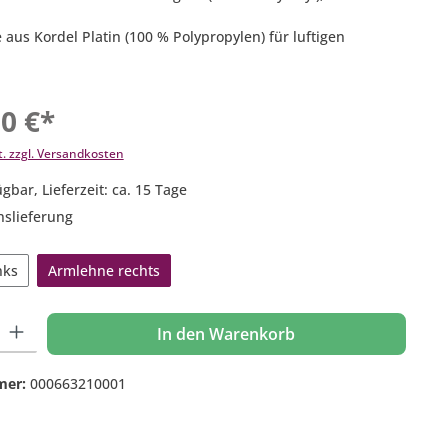
aus Kordel Platin (100 % Polypropylen) für luftigen
00 €*
t. zzgl. Versandkosten
gbar, Lieferzeit: ca. 15 Tage
nslieferung
nks
Armlehne rechts
 Gib den gewünschten Wert ein oder benutze die Schaltflächen um die Anzahl
In den Warenkorb
mer:
000663210001