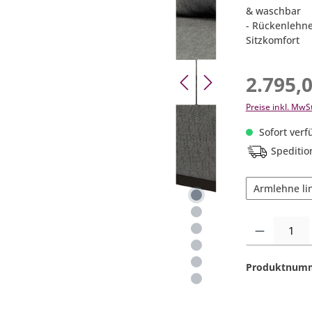
& waschbar
- Rückenlehne 
Sitzkomfort
2.795,
Preise inkl. MwS
Sofort verfü
Speditio
Armlehne li
Produkt Anzahl:
Produktnum