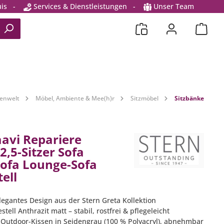
is
-
Services & Dienstleistungen
-
Unser Team
enwelt
Möbel, Ambiente & Mee(h)r
Sitzmöbel
Sitzbänke
aavi Repariere
2,5-Sitzer Sofa
ofa Lounge-Sofa
ell
legantes Design aus der Stern Greta Kollektion
tell Anthrazit matt – stabil, rostfrei & pflegeleicht
 Outdoor-Kissen in Seidengrau (100 % Polyacryl), abnehmbar