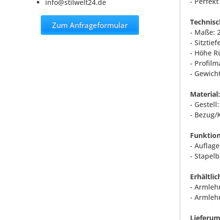
- Perfekt
info@stilwelt24.de
Technisc
Zum Anfrageformular
- Maße: 2
- Sitztie
- Höhe R
- Profilm
- Gewicht
Material:
- Gestel
- Bezug/
Funktion
- Auflage
- Stapelb
Erhältlic
- Armleh
- Armleh
Lieferum