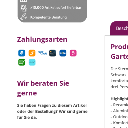
Besc
Zahlungsarten
Prod
Gart
Die Ster
Schwarz 
komforta
Wir beraten Sie
drei Per
gerne
Highlight
- Recamie
Sie haben Fragen zu diesem Artikel
- Alumini
oder der Bestellung? Wir sind gerne
- Outdoo
für Sie da.
- Komfor