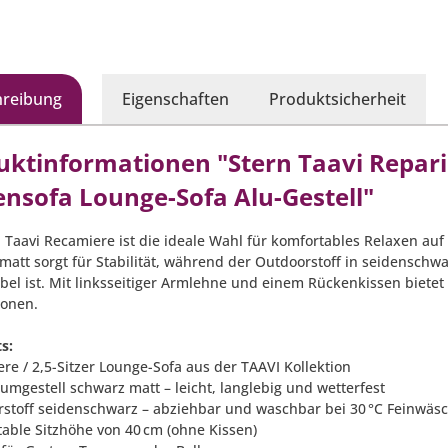
hreibung
Eigenschaften
Produktsicherheit
uktinformationen "Stern Taavi Reparie
ensofa Lounge-Sofa Alu-Gestell"
n Taavi Recamiere ist die ideale Wahl für komfortables Relaxen auf
matt sorgt für Stabilität, während der Outdoorstoff in seidenschw
bel ist. Mit linksseitiger Armlehne und einem Rückenkissen bietet
sonen.
s:
re / 2,5-Sitzer Lounge-Sofa aus der TAAVI Kollektion
umgestell schwarz matt – leicht, langlebig und wetterfest
rstoff seidenschwarz – abziehbar und waschbar bei 30 °C Feinwäs
table Sitzhöhe von 40 cm (ohne Kissen)