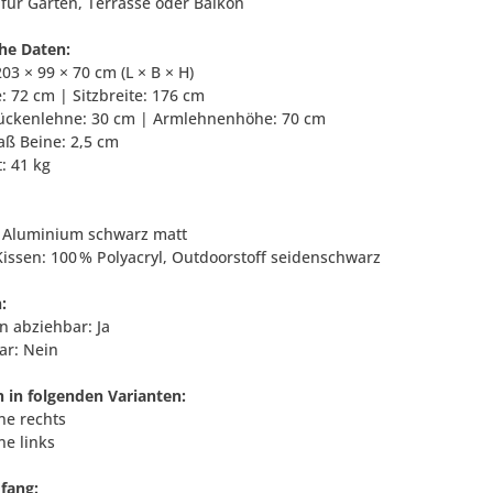
 für Garten, Terrasse oder Balkon
he Daten:
03 × 99 × 70 cm (L × B × H)
fe: 72 cm | Sitzbreite: 176 cm
ückenlehne: 30 cm | Armlehnenhöhe: 70 cm
aß Beine: 2,5 cm
: 41 kg
l: Aluminium schwarz matt
Kissen: 100 % Polyacryl, Outdoorstoff seidenschwarz
:
n abziehbar: Ja
ar: Nein
h in folgenden Varianten:
ne rechts
ne links
fang: