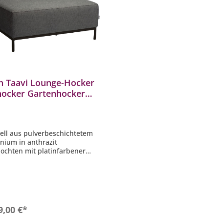
n Taavi Lounge-Hocker
hocker Gartenhocker
inium-Gestell
denschwarz
tell aus pulverbeschichtetem
nium in anthrazit
lochten mit platinfarbener
etikfaser
 Sitzkissen in seidengrau
senbezug mit Reißverschluss
egeleicht und wetterfest
In den Warenkorb
9,00 €*