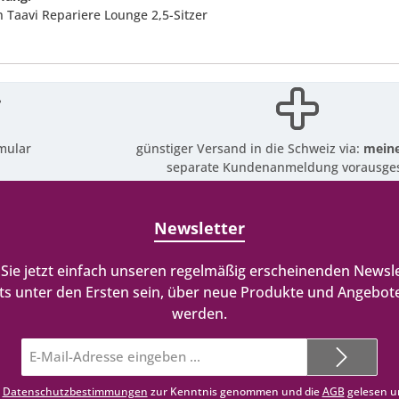
n Taavi Repariere Lounge 2,5-Sitzer
mular
günstiger Versand in die Schweiz via:
meine
separate Kundenanmeldung vorausges
Newsletter
Sie jetzt einfach unseren regelmäßig erscheinenden Newsle
ts unter den Ersten sein, über neue Produkte und Angebote
werden.
E-
Mail-
Adresse*
e
Datenschutzbestimmungen
zur Kenntnis genommen und die
AGB
gelesen u