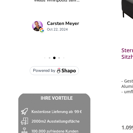
Ster
Sitz
Alum
sei
- Ges
Alumi
- umf
Synth
- mit
- Kis
- pfl
1.09