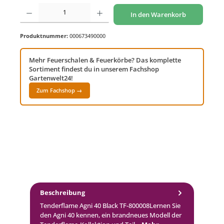
Produkt Anzahl: Gib den gewünschten Wert ein oder benutze die Schaltflächen um di
In den Warenkorb
Produktnummer:
000673490000
Mehr Feuerschalen & Feuerkörbe? Das komplette
Sortiment findest du in unserem Fachshop
Gartenwelt24!
Zum Fachshop →
Beschreibung
Tenderflame Agni 40 Black TF-800008Lernen Sie
den Agni 40 kennen, ein brandneues Modell der