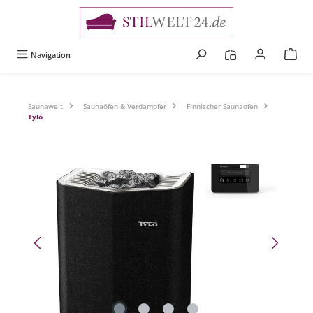
alt springen
Navigation
Saunawelt
Saunaöfen & Verdampfer
Finnischer Saunaofen
Tylö
Bildergalerie überspringen