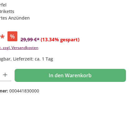
fel
riketts
ertes Anzünden
€*
%
29,99 €*
(13.34% gespart)
t. zzgl. Versandkosten
gbar, Lieferzeit: ca. 1 Tag
 Gib den gewünschten Wert ein oder benutze die Schaltflächen um die Anzahl
In den Warenkorb
mer:
000441830000