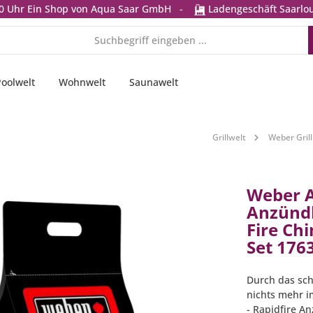
0 Uhr
Ein Shop von Aqua Saar GmbH
-
Ladengeschäft Saarlou
Poolwelt
Wohnwelt
Saunawelt
Grillwelt
Weber Grill
Weber 
Anzünd
Fire Ch
Set 176
Durch das sch
nichts mehr 
- Rapidfire 