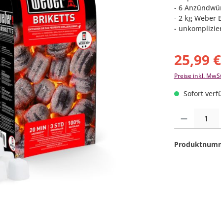
- 6 Anzündwür
- 2 kg Weber B
- unkomplizi
25,99 
Preise inkl. MwS
Sofort verfü
Produkt Anzahl:
Produktnum