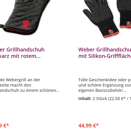
r Grillhandschuh
Weber Grillhandschu
arz mit rotem
mit Silikon-Grifffläc
lgrill
Größe L / XL
ote Webergrill an der
Tolle Geschenkidee oder p
seite macht den
und schöne Ergänzung z
handschuh zu einem schönen
eigenen Basiszubehör!
xklusiven Grillzubehör, dass
- Schwarz mit rotem Weber
Inhalt:
2 Stück
(22,50 €* / 
inem Grillabend fehlen sollte
6670
llhandschuh 6472
- Material Kevlarmischge
be Schwarz mit roten
- Innenflächen mit Silikon
grill
- Größe L / XL
ra langgeschnitten
9 €*
44,99 €*