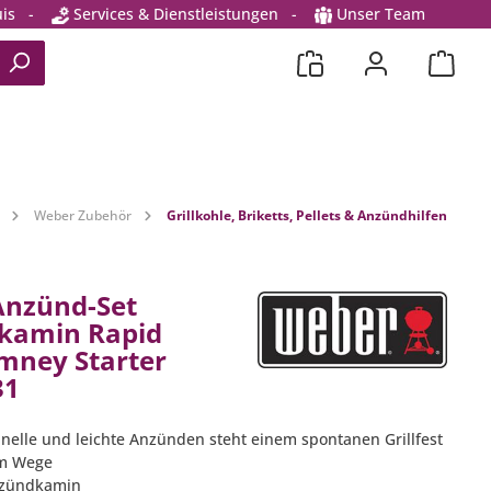
is
-
Services & Dienstleistungen
-
Unser Team
Weber Zubehör
Grillkohle, Briketts, Pellets & Anzündhilfen
Anzünd-Set
kamin Rapid
imney Starter
31
nelle und leichte Anzünden steht einem spontanen Grillfest
im Wege
Anzündkamin