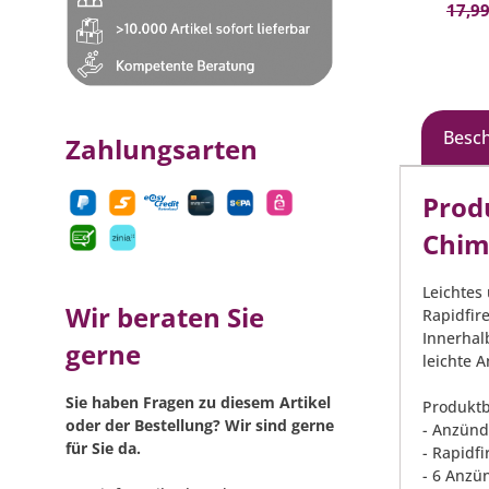
In den Warenkorb
24,99 €*
(20.01% gespart)
17,99
Besc
Zahlungsarten
Prod
Chim
Leichtes
Wir beraten Sie
Rapidfir
Innerhal
gerne
leichte 
Sie haben Fragen zu diesem Artikel
Produktb
oder der Bestellung? Wir sind gerne
- Anzünd
für Sie da.
- Rapidf
- 6 Anzü