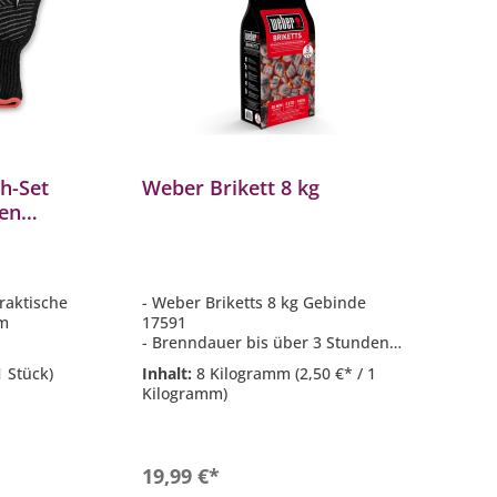
h-Set
Weber Brikett 8 kg
W
hen
m
raktische
- Weber Briketts 8 kg Gebinde
-
um
17591
lä
- Brenndauer bis über 3 Stunden
-
grill
- unkompliziertes Anzünden
6
1 Stück)
Inhalt:
8 Kilogramm
(2,50 €* / 1
- volle Glut in ca. 20 Minuten
-
Kilogramm)
webe
- perfekt für unterwegs
-
flächen
-
In den Warenkorb
19,99 €*
1