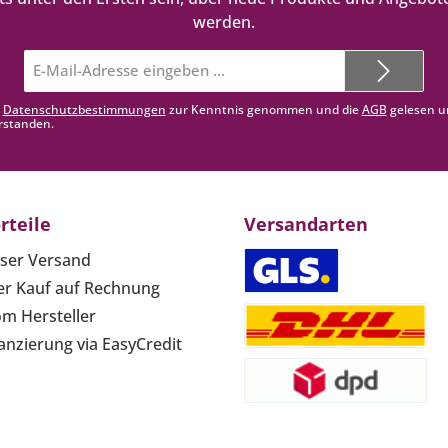
werden.
E-
Mail-
Adresse*
e
Datenschutzbestimmungen
zur Kenntnis genommen und die
AGB
gelesen u
rstanden.
rteile
Versandarten
ser Versand
r Kauf auf Rechnung
om Hersteller
anzierung via EasyCredit