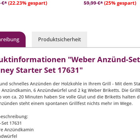
In den Warenkorb
In den Warenko
 €*
(22.23% gespart)
59,99 €*
(25% gespart)
hreibung
Produktsicherheit
uktinformationen "Weber Anzünd-Set
ney Starter Set 17631"
 und schnelles Anzünden der Holzkohle in Ihrem Grill - Mit dem St
e Anzündkamin, 6 Anzündwürfel und 2 kg Weber Briketts. Die Grillb
b von ca. 20 Minuten haben Sie volle Glut und die Briketts halten 
Anzünden steht einem spontanen Grillfest nichts mehr im Wege.
eschreibung:
-Set 17631
ire Anzündkamin
ndwürfel