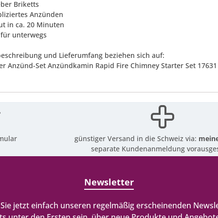
ber Briketts
liziertes Anzünden
lut in ca. 20 Minuten
t für unterwegs
eschreibung und Lieferumfang beziehen sich auf:
er Anzünd-Set Anzündkamin Rapid Fire Chimney Starter Set 17631
mular
günstiger Versand in die Schweiz via:
meine
separate Kundenanmeldung vorausges
Newsletter
Sie jetzt einfach unseren regelmäßig erscheinenden Newsle
ts unter den Ersten sein, über neue Produkte und Angebote