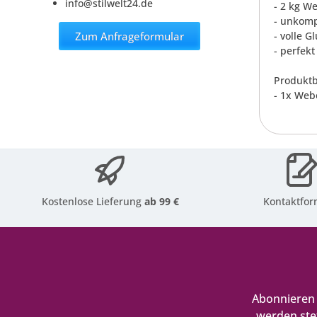
info@stilwelt24.de
- 2 kg We
- unkomp
Zum Anfrageformular
- volle G
- perfek
Produktb
- 1x Web
Kostenlose Lieferung
ab 99 €
Kontaktfor
Abonnieren 
werden ste