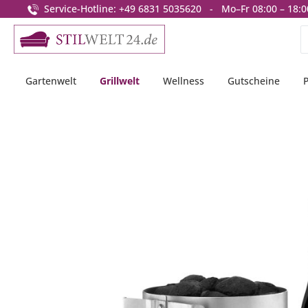
Service-Hotline: +49 6831 5035620 - Mo–Fr 08:00 – 18:0
springen
Zur Hauptnavigation springen
Gartenwelt
Grillwelt
Wellness
Gutscheine
Bildergalerie überspringen