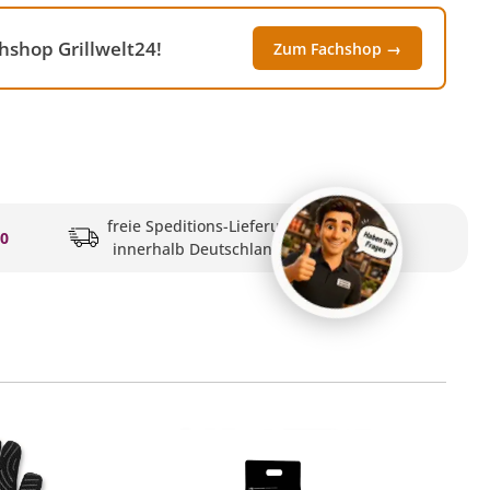
hshop Grillwelt24!
Zum Fachshop →
freie Speditions-Lieferung
20
innerhalb Deutschlands