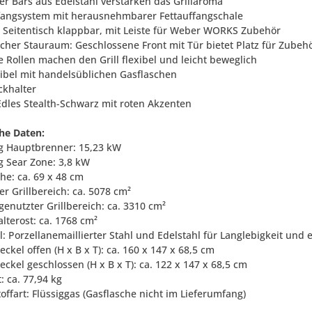
zer Bars aus Edelstahl verstärken das Grillaroma
ffangsystem mit herausnehmbarer Fettauffangschale
r Seitentisch klappbar, mit Leiste für Weber WORKS Zubehör
licher Stauraum: Geschlossene Front mit Tür bietet Platz für Zube
le Rollen machen den Grill flexibel und leicht beweglich
ibel mit handelsüblichen Gasflaschen
ckhalter
 Edles Stealth-Schwarz mit roten Akzenten
he Daten:
ng Hauptbrenner: 15,23 kW
ng Sear Zone: 3,8 kW
äche: ca. 69 x 48 cm
r Grillbereich: ca. 5078 cm²
genutzter Grillbereich: ca. 3310 cm²
lterost: ca. 1768 cm²
l: Porzellanemaillierter Stahl und Edelstahl für Langlebigkeit und
ckel offen (H x B x T): ca. 160 x 147 x 68,5 cm
ckel geschlossen (H x B x T): ca. 122 x 147 x 68,5 cm
: ca. 77,94 kg
offart: Flüssiggas (Gasflasche nicht im Lieferumfang)