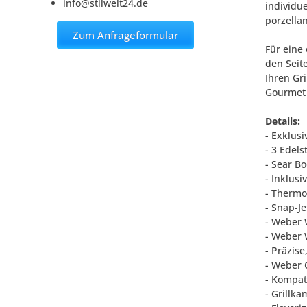
info@stilwelt24.de
individu
porzellan
Zum Anfrageformular
Für eine
den Seit
Ihren Gr
Gourmet 
Details:
- Exklus
- 3 Edel
- Sear B
- Inklus
- Thermo
- Snap-J
- Weber W
- Weber 
- Präzise
- Weber 
- Kompat
- Grillk