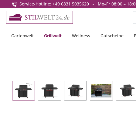
Service-Hotline: +49 6831 5035620 - Mo–Fr 08:00 – 18:0
springen
Zur Hauptnavigation springen
Gartenwelt
Grillwelt
Wellness
Gutscheine
Bildergalerie überspringen