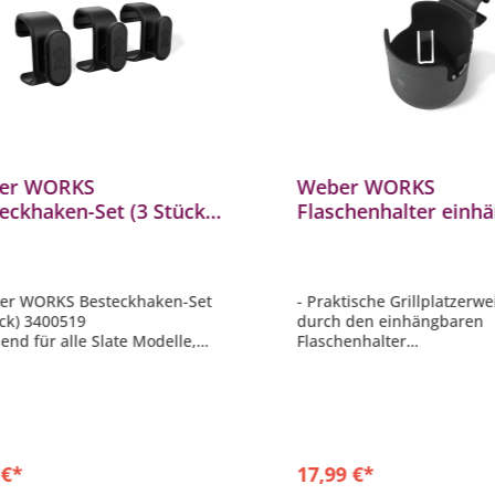
er WORKS
Weber WORKS
eckhaken-Set (3 Stück)
Flaschenhalter einh
0519
3400104
er WORKS Besteckhaken-Set
- Praktische Grillplatzerw
ück) 3400519
durch den einhängbaren
send für alle Slate Modelle,
Flaschenhalter
t (2025) Modelle und Genesis W
- Passend für alle Slate Mo
) Modelle
Spirit (2025) Modelle und
m Anklemmen an die WORKS-
(2025) Modelle
- Zum Anklemmen an die
fekt, um Grillbesteck- und
Leiste
ör immer griffbereit zu
- Hält den Beistelltisch zu
 €*
17,99 €*
n
Vorbereiten und Servieren 