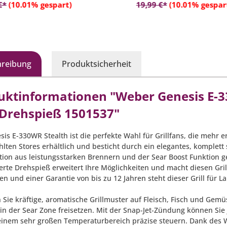
In den Warenkorb
In den Warenko
 widerstandsfähigem
- Material: Witterungsbest
€*
(10.01% gespart)
19,99 €*
(10.01% gespar
toff gefertigt
Kunststoff
hreibung
Produktsicherheit
uktinformationen "Weber Genesis E-33
. Drehspieß 1501537"
is E-330WR Stealth ist die perfekte Wahl für Grillfans, die mehr e
lten Stores erhältlich und besticht durch ein elegantes, komplet
ion aus leistungsstarken Brennern und der Sear Boost Funktion g
ferte Drehspieß erweitert Ihre Möglichkeiten und macht diesen Gri
en und einer Garantie von bis zu 12 Jahren steht dieser Grill für L
 Sie kräftige, aromatische Grillmuster auf Fleisch, Fisch und Gem
 in der Sear Zone freisetzen. Mit der Snap-Jet-Zündung können Si
 einem sehr großen Temperaturbereich präzise steuern. Dank des