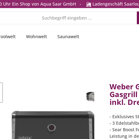
0 Uhr
Ein Shop von Aqua Saar GmbH
-
Ladengeschäft Saarlou
Poolwelt
Wohnwelt
Saunawelt
Weber G
Gasgrill
inkl. D
- Exklusives 
- 3 Edelstahlb
- Sear Boost 
Leistung in d