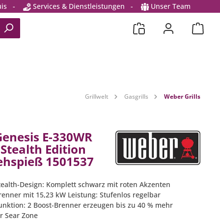
is
-
Services & Dienstleistungen
-
Unser Team
Grillwelt
Gasgrills
Weber Grills
enesis E-330WR
 Stealth Edition
rehspieß 1501537
Stealth-Design: Komplett schwarz mit roten Akzenten
renner mit 15,23 kW Leistung: Stufenlos regelbar
Funktion: 2 Boost-Brenner erzeugen bis zu 40 % mehr
er Sear Zone