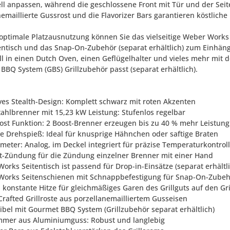
ell anpassen, während die geschlossene Front mit Tür und der Sei
emaillierte Gussrost und die Flavorizer Bars garantieren köstliche 
 optimale Platzausnutzung können Sie das vielseitige Weber Works 
entisch und das Snap-On-Zubehör (separat erhältlich) zum Einhän
ill in einen Dutch Oven, einen Geflügelhalter und vieles mehr mit d
BBQ System (GBS) Grillzubehör passt (separat erhältlich).
ives Stealth-Design: Komplett schwarz mit roten Akzenten
stahlbrenner mit 15,23 kW Leistung: Stufenlos regelbar
oost Funktion: 2 Boost-Brenner erzeugen bis zu 40 % mehr Leistung
ive Drehspieß: Ideal für knusprige Hähnchen oder saftige Braten
meter: Analog, im Deckel integriert für präzise Temperaturkontrol
et-Zündung für die Zündung einzelner Brenner mit einer Hand
orks Seitentisch ist passend für Drop-in-Einsätze (separat erhältli
Works Seitenschienen mit Schnappbefestigung für Snap-On-Zubehör
, konstante Hitze für gleichmäßiges Garen des Grillguts auf den Gri
Crafted Grillroste aus porzellanemailliertem Gusseisen
ibel mit Gourmet BBQ System (Grillzubehör separat erhältlich)
ammer aus Aluminiumguss: Robust und langlebig