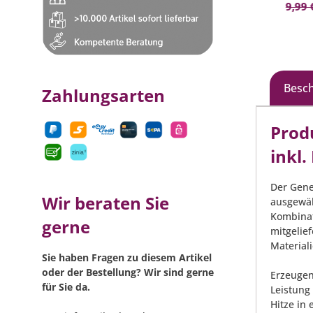
In den Warenkorb
- Aus
139,99 €*
(29.28% gespart)
9,99 
Kunsts
Besc
Zahlungsarten
Prod
inkl
Der Genes
Wir beraten Sie
ausgewäh
Kombinat
gerne
mitgelie
Materiali
Sie haben Fragen zu diesem Artikel
oder der Bestellung? Wir sind gerne
Erzeugen
für Sie da.
Leistung
Hitze in