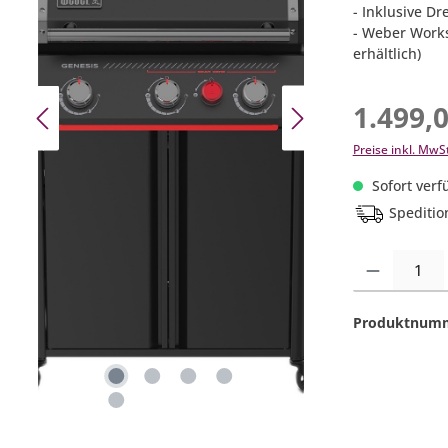
- Inklusive D
- Weber Works
erhältlich)
1.499,
Preise inkl. MwS
Sofort verfü
Speditio
Produkt Anzahl:
Produktnum