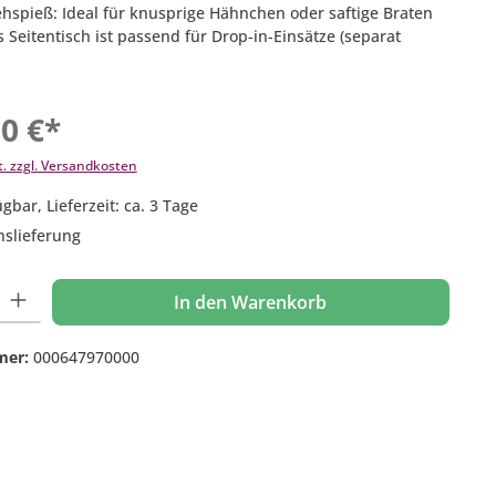
rehspieß: Ideal für knusprige Hähnchen oder saftige Braten
 Seitentisch ist passend für Drop-in-Einsätze (separat
00 €*
t. zzgl. Versandkosten
gbar, Lieferzeit: ca. 3 Tage
nslieferung
 Gib den gewünschten Wert ein oder benutze die Schaltflächen um die Anzahl
In den Warenkorb
mer:
000647970000