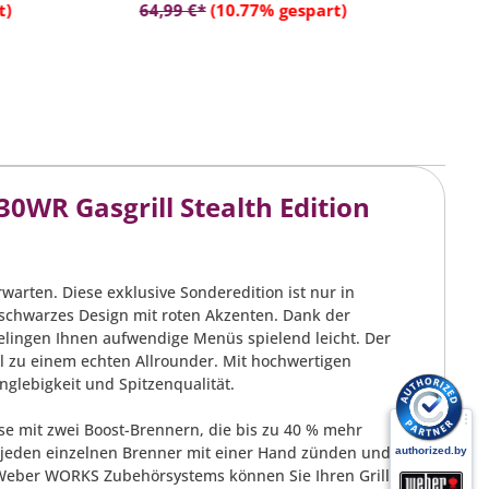
rb
In den Warenkorb
ändiger
- Aus widerstandsfähigem
S
t)
64,99 €*
(10.77% gespart)
6
Kunststoff
-
K
0WR Gasgrill Stealth Edition
rwarten. Diese exklusive Sonderedition ist nur in
t schwarzes Design mit roten Akzenten. Dank der
elingen Ihnen aufwendige Menüs spielend leicht. Der
ll zu einem echten Allrounder. Mit hochwertigen
anglebigkeit und Spitzenqualität.
üse mit zwei Boost-Brennern, die bis zu 40 % mehr
e jeden einzelnen Brenner mit einer Hand zünden und die
 Weber WORKS Zubehörsystems können Sie Ihren Grill