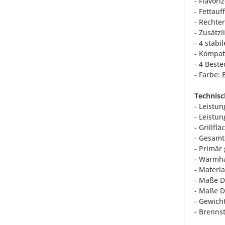
- Flavori
- Fettau
- Rechte
- Zusätz
- 4 stabi
- Kompat
- 4 Beste
- Farbe:
Technisc
- Leistu
- Leistu
- Grillfl
- Gesamte
- Primär 
- Warmha
- Materia
- Maße De
- Maße De
- Gewicht
- Brennst