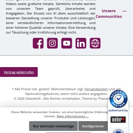
Videos sowie grafische Inhalte. Sämtliche Inhalte werden
von unserem Team geprüft, überarbeitet und
Unsere
freigegeben. Der Einsatz von KI dient ausschließlich der
Communities
besseren Darstellung unserer Produkte und Leistungen,
einer verständlicheren Informationsvermittlung und
einer höheren Qualität unserer Inhalte. Eine Verwendung
zur Täuschung oder Irreführung erfolgt nicht.
Facebook
Instagram
YouTube
LinkedIn
Website
Vertrag widerrufen
* Alle Preise inkl. gesetzl. Mehrwertsteuer zzgl.
Versandkosten
und ggf.
Nachnahmegebühren, wenn nicht anders angegeben.
© 2026 Stilwelt24 - Alle Rechte vorbehalten. Theme by
ThemeWare®
Diese Website verwendet Cookies, um eine bestmögliche Erfahrung bieten zu
können.
Mehr Informationen ...
Nur technisch notwendige
Konfigurieren
Werkzeugleiste anzeigen