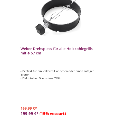
Weber Drehspiess für alle Holzkohlegrills
We
mit ø 57 cm
Sy
- Perfekt für ein leckeres Hähnchen oder einen saftigen
- D
Braten
BB
- Elektrischer Drehspiess 7494
- G
- inklusive zwei Fleischgabeln
- M
- inklusive Elektromotor 220 V Anschluss
- g
- geeignet für Weber Holzkohlegrills mit Ø 57 cm
- k
Go
169,99 €*
84
199,99 €*
(15% gespart)
99