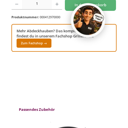
In den Warenkorb
Produktnummer:
000412970000
Mehr Abdeckhauben? Das komplette Sortiment
findest du in unserem Fachshop Grillwelt24!
Zum Fachshop →
Produktgalerie überspringen
Passendes Zubehör