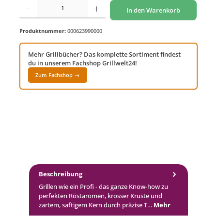
Produkt Anzahl: Gib den gewünschten Wert ein oder benutze die Schaltflächen um di
In den Warenkorb
Produktnummer:
000623990000
Mehr Grillbücher? Das komplette Sortiment findest
du in unserem Fachshop Grillwelt24!
Zum Fachshop →
Beschreibung
Grillen wie ein Profi - das ganze Know-how zu
perfekten Röstaromen, krosser Kruste und
zartem, saftigem Kern durch präzise T…
Mehr