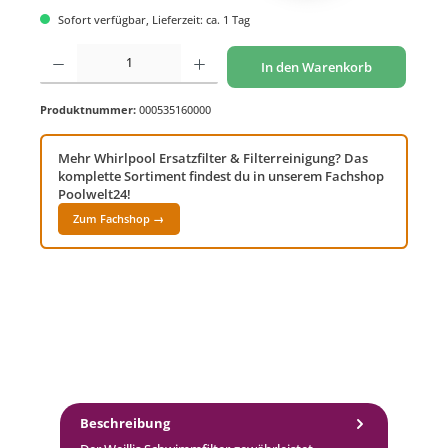
Sofort verfügbar, Lieferzeit: ca. 1 Tag
Produkt Anzahl: Gib den gewünschten Wert ein oder benutze die Schaltflächen um di
In den Warenkorb
Produktnummer:
000535160000
Mehr Whirlpool Ersatzfilter & Filterreinigung? Das
komplette Sortiment findest du in unserem Fachshop
Poolwelt24!
Zum Fachshop →
Beschreibung