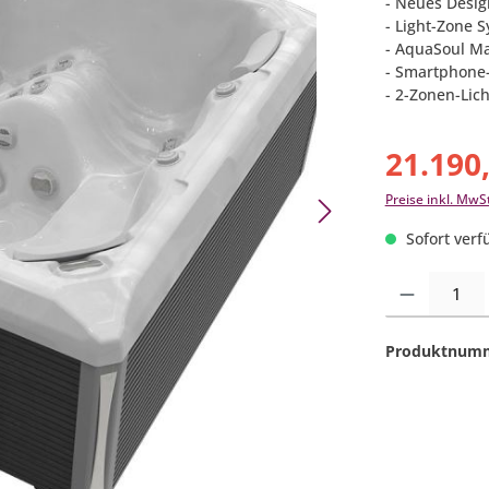
- Neues Desig
- Light-Zone 
- AquaSoul M
- Smartphone
- 2-Zonen-Lic
21.190
Preise inkl. MwS
Sofort verfü
Produkt Anzahl:
Produktnum