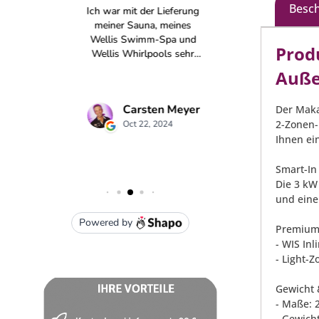
Besc
Prod
Auße
Der Maka
2-Zonen-
Ihnen ei
Smart-In
Die 3 kW
und eine
Premium 
- WIS Inl
- Light-
Gewicht
- Maße: 
- Gewicht