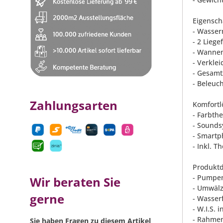
Eigensch
- Wasser
- 2 Liege
- Wannenf
- Verkle
- Gesamt
- Beleuch
Zahlungsarten
Komfortl
- Farbth
- Sounds
- Smartp
- Inkl. 
Produktd
- Pumpen
Wir beraten Sie
- Umwäl
gerne
- Wasser
- W.I.S. 
- Rahme
Sie haben Fragen zu diesem Artikel