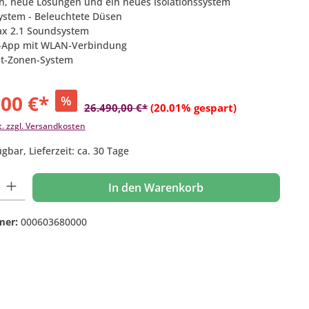
n, neue Lösungen und ein neues Isolationssystem
System - Beleuchtete Düsen
ax 2.1 Soundsystem
-App mit WLAN-Verbindung
ht-Zonen-System
,00 €*
%
26.490,00 €*
(20.01% gespart)
t. zzgl. Versandkosten
gbar, Lieferzeit: ca. 30 Tage
 Gib den gewünschten Wert ein oder benutze die Schaltflächen um die Anzahl
In den Warenkorb
mer:
000603680000