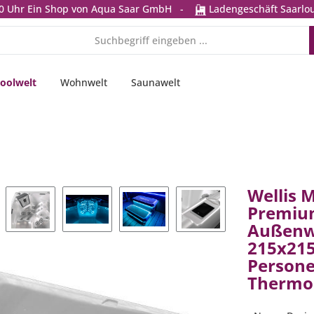
0 Uhr
Ein Shop von Aqua Saar GmbH
-
Ladengeschäft Saarlou
oolwelt
Wohnwelt
Saunawelt
Wellis 
Premiu
Außenw
215x215
Persone
Thermo