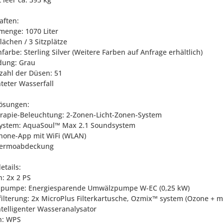
aften:
menge: 1070 Liter
flächen / 3 Sitzplätze
arbe: Sterling Silver (Weitere Farben auf Anfrage erhältlich)
idung: Grau
zahl der Düsen: 51
teter Wasserfall
ösungen:
erapie-Beleuchtung: 2-Zonen-Licht-Zonen-System
ystem: AquaSoul™ Max 2.1 Soundsystem
hone-App mit WiFi (WLAN)
Thermoabdeckung
etails:
: 2x 2 PS
zpumpe: Energiesparende Umwälzpumpe W-EC (0,25 kW)
filterung: 2x MicroPlus Filterkartusche, Ozmix™ system (Ozone + m
intelligenter Wasseranalysator
n: WPS