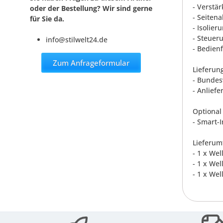
- Verstä
oder der Bestellung? Wir sind gerne
- Seiten
für Sie da.
- Isolie
- Steueru
info@stilwelt24.de
- Bedien
Zum Anfrageformular
Lieferun
- Bundes
- Anliefe
Optional 
- Smart-
Lieferum
- 1 x We
- 1 x Wel
- 1 x We