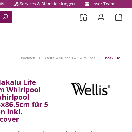
is
-
Services & Dienstleistungen
-
Unser Team
Poolwelt
Wellis Whirlpools & Swim Spas
PeakLife
Makalu Life
m Whirlpool
hirlpool
x86,5cm für 5
n inkl.
cover