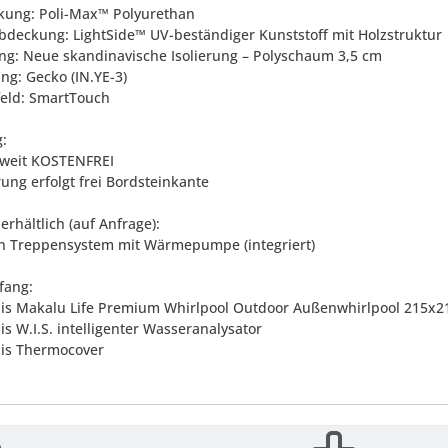
rkung: Poli-Max™ Polyurethan
abdeckung: LightSide™ UV-beständiger Kunststoff mit Holzstruktur
rung: Neue skandinavische Isolierung – Polyschaum 3,5 cm
ng: Gecko (IN.YE-3)
feld: SmartTouch
g:
weit KOSTENFREI
rung erfolgt frei Bordsteinkante
erhältlich (auf Anfrage):
In Treppensystem mit Wärmepumpe (integriert)
fang:
llis Makalu Life Premium Whirlpool Outdoor Außenwhirlpool 215x2
lis W.I.S. intelligenter Wasseranalysator
llis Thermocover