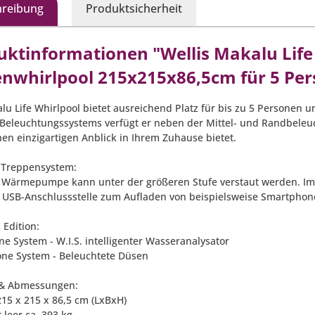
hreibung
Produktsicherheit
uktinformationen "Wellis Makalu Lif
nwhirlpool 215x215x86,5cm für 5 Per
lu Life Whirlpool bietet ausreichend Platz für bis zu 5 Personen
Beleuchtungssystems verfügt er neben der Mittel- und Randbeleu
nen einzigartigen Anblick in Ihrem Zuhause bietet.
 Treppensystem:
 Wärmepumpe kann unter der größeren Stufe verstaut werden. Im
 USB-Anschlussstelle zum Aufladen von beispielsweise Smartphone
Edition:
ine System - W.I.S. intelligenter Wasseranalysator
Zone System - Beleuchtete Düsen
 & Abmessungen:
215 x 215 x 86,5 cm (LxBxH)
 leer ca. 393 kg