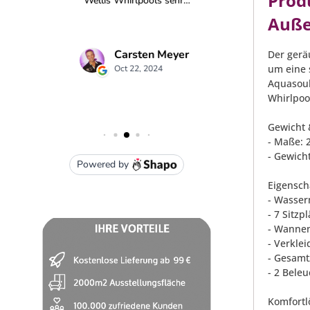
Prod
Auße
Der gerä
um eine 
Aquasoul
Whirlpool
Gewicht
- Maße: 
- Gewicht
Eigensch
- Wasser
- 7 Sitzp
- Wannenf
- Verkle
- Gesamt
- 2 Beleu
Komfortl