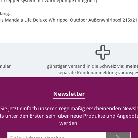
In Treppensystem mit Wärmepumpe (integriert)
fang:
llis Mandala Life Deluxe Whirlpool Outdoor Außenwhirlpool 215x2
mular
günstiger Versand in die Schweiz via:
meine
separate Kundenanmeldung vorausges
Newsletter
Sie jetzt einfach unseren regelmäßig erscheinenden Newsle
ts unter den Ersten sein, über neue Produkte und Angebote
werden.
E-