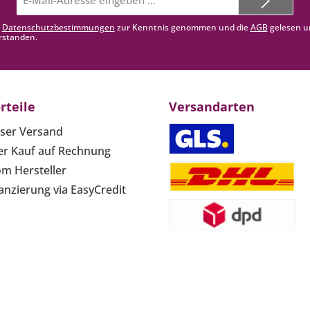
Mail-
Adresse*
e
Datenschutzbestimmungen
zur Kenntnis genommen und die
AGB
gelesen u
rstanden.
rteile
Versandarten
ser Versand
r Kauf auf Rechnung
om Hersteller
anzierung via EasyCredit