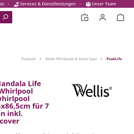
is
-
Services & Dienstleistungen
-
Unser Team
Poolwelt
Wellis Whirlpools & Swim Spas
PeakLife
Mandala Life
Whirlpool
hirlpool
x86,5cm für 7
n inkl.
cover