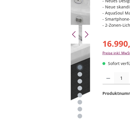
- Neues Desig
- Neue skandi
- AquaSoul M
- Smartphone
- 2-Zonen-Lic
16.990
Preise inkl. MwS
Sofort verfü
Produkt Anzahl:
Produktnum