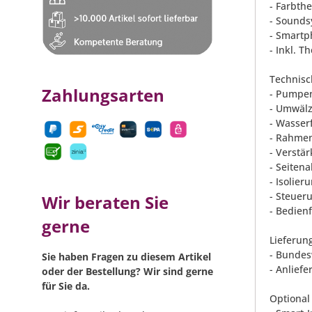
- Farbth
- Sounds
- Smartp
- Inkl. 
Technisc
Zahlungsarten
- Pumpen
- Umwäl
- Wasser
- Rahme
- Verstä
- Seiten
- Isolie
- Steueru
Wir beraten Sie
- Bedien
gerne
Lieferun
- Bundes
Sie haben Fragen zu diesem Artikel
- Anliefe
oder der Bestellung? Wir sind gerne
für Sie da.
Optional 