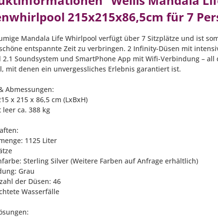
uktinformationen "Wellis Mandala Lif
nwhirlpool 215x215x86,5cm für 7 Per
umige Mandala Life Whirlpool verfügt über 7 Sitzplätze und ist so
schöne entspannte Zeit zu verbringen. 2 Infinity-Düsen mit inten
 2.1 Soundsystem und SmartPhone App mit Wifi-Verbindung – all 
, mit denen ein unvergessliches Erlebnis garantiert ist.
 & Abmessungen:
215 x 215 x 86,5 cm (LxBxH)
 leer ca. 388 kg
aften:
menge: 1125 Liter
lätze
arbe: Sterling Silver (Weitere Farben auf Anfrage erhältlich)
idung: Grau
zahl der Düsen: 46
chtete Wasserfälle
ösungen: