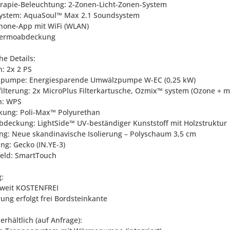
erapie-Beleuchtung: 2-Zonen-Licht-Zonen-System
ystem: AquaSoul™ Max 2.1 Soundsystem
hone-App mit WiFi (WLAN)
Thermoabdeckung
he Details:
: 2x 2 PS
zpumpe: Energiesparende Umwälzpumpe W-EC (0,25 kW)
filterung: 2x MicroPlus Filterkartusche, Ozmix™ system (Ozone + m
n: WPS
rkung: Poli-Max™ Polyurethan
abdeckung: LightSide™ UV-beständiger Kunststoff mit Holzstruktur
rung: Neue skandinavische Isolierung – Polyschaum 3,5 cm
ng: Gecko (IN.YE-3)
feld: SmartTouch
g:
weit KOSTENFREI
rung erfolgt frei Bordsteinkante
erhältlich (auf Anfrage):