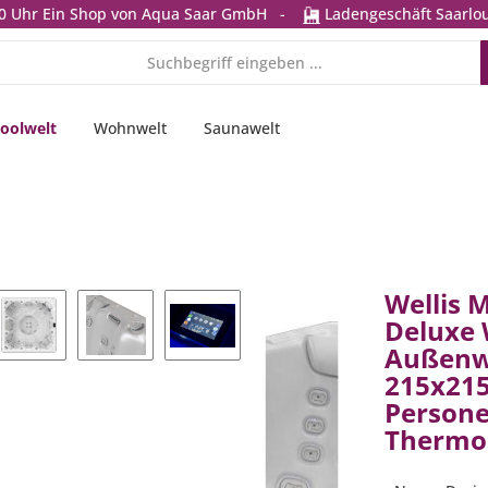
0 Uhr
Ein Shop von Aqua Saar GmbH
-
Ladengeschäft Saarlou
oolwelt
Wohnwelt
Saunawelt
Wellis 
Deluxe 
Außenw
215x215
Persone
Thermo