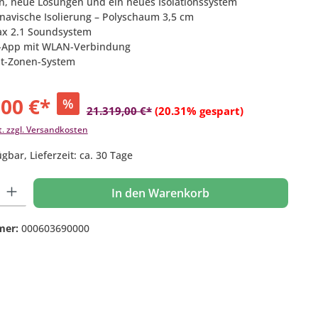
n, neue Lösungen und ein neues Isolationssystem
navische Isolierung – Polyschaum 3,5 cm
ax 2.1 Soundsystem
-App mit WLAN-Verbindung
ht-Zonen-System
,00 €*
%
21.319,00 €*
(20.31% gespart)
t. zzgl. Versandkosten
gbar, Lieferzeit: ca. 30 Tage
 Gib den gewünschten Wert ein oder benutze die Schaltflächen um die Anzahl
In den Warenkorb
mer:
000603690000