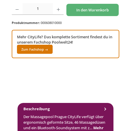
Produkt Anzahl: Gib den gewünschten Wert ein oder benutze die Schaltflächen um di
In den Warenkorb
Produktnummer:
000608010000
Mehr CityLife? Das komplette Sortiment findest du in
unserem Fachshop Poolwelt24!
Zum Fachshop →
Beschreibung
Der Massagepool Prague CityLife verfügt über
ergonomisch geformte Sitze, 46 Massagedüsen
und ein Bluetooth-Soundsystem mit z…
Mehr