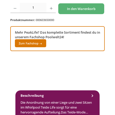
Produkt Anzahl: Gib den gewünschten Wert ein oder benutze die Schaltflächen um di
In den Warenkorb
Produktnummer:
000603650000
Mehr PeakLife? Das komplette Sortiment findest du in
unserem Fachshop Poolwelt24!
Zum Fachshop →
Beschreibung
Die Anordnung von einer Liege und zwei Sitzen
im Whirlpool Teide Life sorgt für eine
hervorragende Aufteilung.Das Teide-Mode…