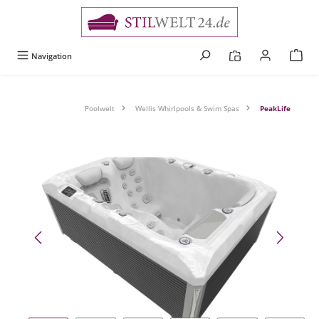
alt springen
Navigation
Poolwelt
Wellis Whirlpools & Swim Spas
PeakLife
Bildergalerie überspringen