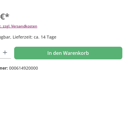
 €*
t. zzgl. Versandkosten
gbar, Lieferzeit: ca. 14 Tage
 Gib den gewünschten Wert ein oder benutze die Schaltflächen um die Anzahl
In den Warenkorb
mer:
000614920000