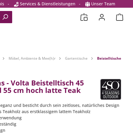
is
-
Services & Dienstleistungen
-
Unser Team
Möbel, Ambiente & Mee(h)r
Gartentische
Beistelltische
 - Volta Beistelltisch 45
 55 cm hoch latte Teak
leganz und besticht durch sein zeitloses, natürliches Design
s Teakholz aus erstklassigem lattem Teakholz
 Verwendung
eständig
ign