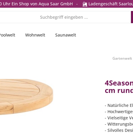
0 Uhr
Ein Shop von Aqua Saar GmbH
-
Ladengeschäft Saarlou
Poolwelt
Wohnwelt
Saunawelt
Gartenwelt
4Seasons
cm rund
- Natürliche E
- Hochwertige
- Vielseitige
- Witterungsb
- Silvolles Des