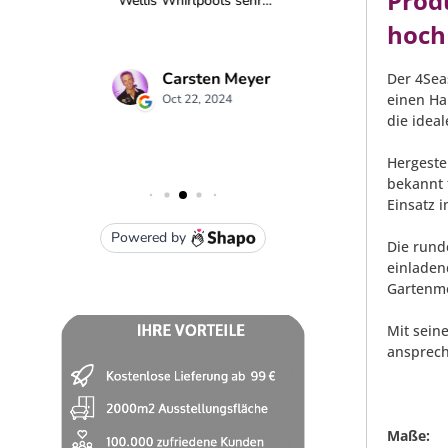
Prod
hoch
Der 4Seas
einen Ha
die idea
Hergeste
bekannt 
Einsatz 
Die rund
einladen
Gartenm
Mit sein
ansprech
Maße: