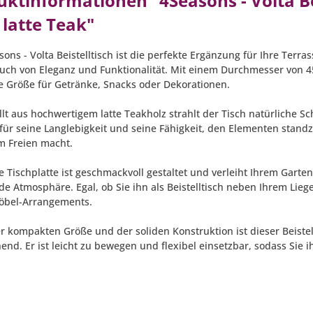
uktinformationen "4Seasons - Volta Be
 latte Teak"
ons - Volta Beistelltisch ist die perfekte Ergänzung für Ihre Terr
uch von Eleganz und Funktionalität. Mit einem Durchmesser von 45
le Größe für Getränke, Snacks oder Dekorationen.
llt aus hochwertigem latte Teakholz strahlt der Tisch natürliche S
für seine Langlebigkeit und seine Fähigkeit, den Elementen stand
im Freien macht.
e Tischplatte ist geschmackvoll gestaltet und verleiht Ihrem Gart
de Atmosphäre. Egal, ob Sie ihn als Beistelltisch neben Ihrem Lieg
öbel-Arrangements.
er kompakten Größe und der soliden Konstruktion ist dieser Beistel
end. Er ist leicht zu bewegen und flexibel einsetzbar, sodass Sie 