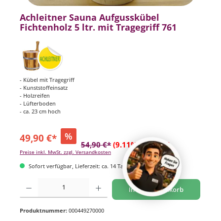
Achleitner Sauna Aufgusskübel
Fichtenholz 5 ltr. mit Tragegriff 761
- Kübel mit Tragegriff
- Kunststoffeinsatz
- Holzreifen
- Lüfterboden
- ca. 23 cm hoch
%
49,90 €*
54,90 €*
(9.11% gespart)
Preise inkl. MwSt. zzgl. Versandkosten
Sofort verfügbar, Lieferzeit: ca. 14 Tage
Produkt Anzahl: Gib den gewünschten Wert ein oder benutze die Schaltflächen um di
In den Warenkorb
Produktnummer:
000449270000