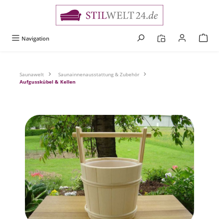
alt springen
Navigation
Saunawelt
Saunainnenausstattung & Zubehör
Aufgusskübel & Kellen
Bildergalerie überspringen