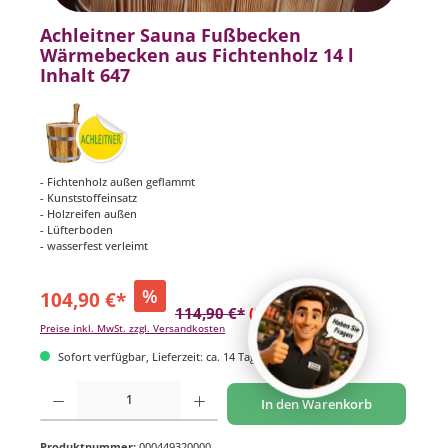
Achleitner Sauna Fußbecken
Wärmebecken aus Fichtenholz 14 l
Inhalt 647
- Fichtenholz außen geflammt
- Kunststoffeinsatz
- Holzreifen außen
- Lüfterboden
- wasserfest verleimt
%
104,90 €*
114,90 €*
(8.7% gespart)
Preise inkl. MwSt. zzgl. Versandkosten
Sofort verfügbar, Lieferzeit: ca. 14 Tage
Produkt Anzahl: Gib den gewünschten Wert ein oder benutze die Schaltflächen um di
In den Warenkorb
Produktnummer:
000449320000